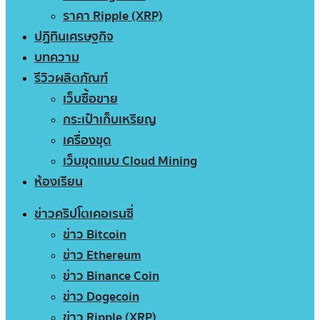
ราคา Ripple (XRP)
ปฏิทินเศรษฐกิจ
บทความ
รีวิวผลิตภัณฑ์
เว็บซื้อขาย
กระเป๋าเก็บเหรียญ
เครื่องขุด
เว็บขุดแบบ Cloud Mining
ห้องเรียน
ข่าวคริปโตเคอเรนซี่
ข่าว Bitcoin
ข่าว Ethereum
ข่าว Binance Coin
ข่าว Dogecoin
ข่าว Ripple (XRP)