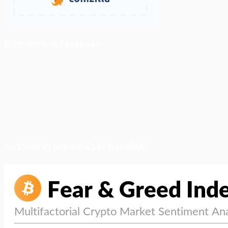
ติดตามเราบน Facebook
สภาวะตลาด (ความกลัว vs ความโลภ)