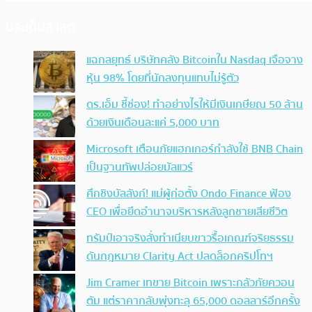
ประเด็นล่าสุด
แฉกลยุทธ์ บริษัทคลัง Bitcoinใน Nasdaq เจือจาง
หุ้น 98% โดยที่นักลงทุนแทบไม่รู้ตัว
ดร.เอ็ม ชี้ช่อง! ทำอย่างไรให้มีเงินเกษียณ 50 ล้าน
ด้วยเงินเดือนละแค่ 5,000 บาท
Microsoft เตือนภัยแฮกเกอร์กำลังใช้ BNB Chain
เป็นฐานทัพปล่อยมัลแวร์
ศึกชิงบัลลังก์! แม่ผู้ก่อตั้ง Ondo Finance ฟ้อง
CEO เพื่อยึดอำนาจบริหารหลังลูกชายเสียชีวิต
ทรัมป์เอาจริง สั่งทำเนียบขาวรื้อเกณฑ์จริยธรรม
ดันกฎหมาย Clarity Act ปลดล็อกคริปโทฯ
Jim Cramer เทขาย Bitcoin เพราะกลัวภัยควอน
ตัม แต่ราคากลับพุ่งทะลุ 65,000 ดอลลาร์อีกครั้ง