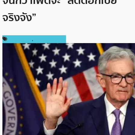
จนกว่าเฟดจะ “ลดดอกเบี้ย
จริงจัง”
ข่าว Bitcoin
,
ข่าว Ethereum