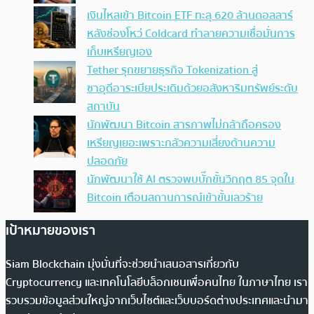
เงินไหลเข้า Bitcoin ETF ทะลุ 620 ล้านดอลลาร์
หลังช่องโหว่ Coldcard ทำลายความเชื่อมั่นการ
เก็บเหรียญเอง
Tether รุกขยายธุรกิจ Tokenization สู่
ซาอุดีอาระเบียประเดิมด้วยอสังหาริมทรัพย์ระดับ
สถาบัน
นักพัฒนา Bitcoin สารภาพไม่กล้าถือครอง
เหรียญเยอะเพราะกลัวความเสี่ยงด้านความ
ปลอดภัย
นักพัฒนาใช้ AI ตรวจพบบั๊กขั้นวิกฤต 85 จุดใน
Bitcoin เตือนสถานการณ์เข้าขั้นเลวร้าย
เป้าหมายของเรา
Siam Blockchain มุ่งมั่นที่จะช่วยนำเสนอสารเกี่ยวกับ
Cryptocurrency และเทคโนโลยีบล็อกเชนเพื่อคนไทย ในภาษาไทย เรา
รวบรวมข้อมูลส่วนใหญ่จากเว็บไซต์และเว็บบอร์ดต่างประเทศและนำมา