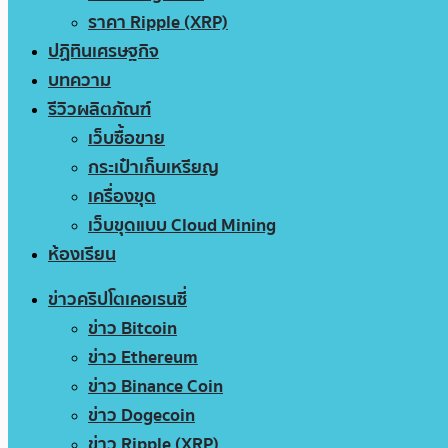
ราคา Ripple (XRP)
ปฏิทินเศรษฐกิจ
บทความ
รีวิวผลิตภัณฑ์
เว็บซื้อขาย
กระเป๋าเก็บเหรียญ
เครื่องขุด
เว็บขุดแบบ Cloud Mining
ห้องเรียน
ข่าวคริปโตเคอเรนซี่
ข่าว Bitcoin
ข่าว Ethereum
ข่าว Binance Coin
ข่าว Dogecoin
ข่าว Ripple (XRP)