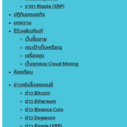
ราคา Ripple (XRP)
ปฏิทินเศรษฐกิจ
บทความ
รีวิวผลิตภัณฑ์
เว็บซื้อขาย
กระเป๋าเก็บเหรียญ
เครื่องขุด
เว็บขุดแบบ Cloud Mining
ห้องเรียน
ข่าวคริปโตเคอเรนซี่
ข่าว Bitcoin
ข่าว Ethereum
ข่าว Binance Coin
ข่าว Dogecoin
ข่าว Ripple (XRP)