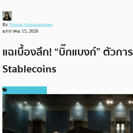
By
Nisarat Aunrueanngam
มกราคม 15, 2026
แฉเบื้องลึก! “บิ๊กแบงก์” ตัว
Stablecoins
กฎหมายและรัฐบาล