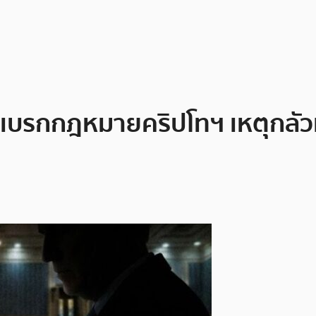
การเบรกกฎหมายคริปโทฯ เหตุกลัว