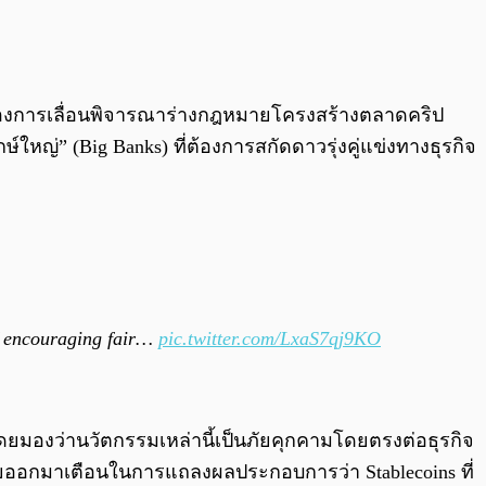
0:00
/
0:00
ริงของการเลื่อนพิจารณาร่างกฎหมายโครงสร้างตลาดคริป
หญ่” (Big Banks) ที่ต้องการสกัดดาวรุ่งคู่แข่งทางธุรกิจ
 of encouraging fair…
pic.twitter.com/LxaS7qj9KO
ยมองว่านวัตกรรมเหล่านี้เป็นภัยคุกคามโดยตรงต่อธุรกิจ
้เคยออกมาเตือนในการแถลงผลประกอบการว่า Stablecoins ที่