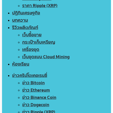
ราคา Ripple (XRP)
ปฏิทินเศรษฐกิจ
บทความ
รีวิวผลิตภัณฑ์
เว็บซื้อขาย
กระเป๋าเก็บเหรียญ
เครื่องขุด
เว็บขุดแบบ Cloud Mining
ห้องเรียน
ข่าวคริปโตเคอเรนซี่
ข่าว Bitcoin
ข่าว Ethereum
ข่าว Binance Coin
ข่าว Dogecoin
ข่าว Ripple (XRP)