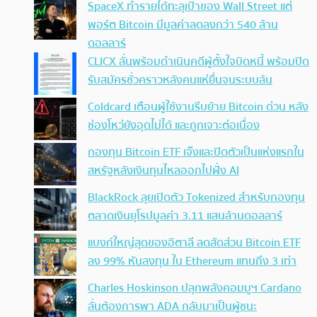
SpaceX ทำรายได้ทะลุเป้าของ Wall Street แต่
พอร์ต Bitcoin มีมูลค่าลดลงกว่า 540 ล้าน
ดอลลาร์
CLICX ลั่นพร้อมดำเนินคดีผู้ตั้งใจบิดหนี้ พร้อมปิด
รับสมัครชั่วคราวหลังคนแห่ยื่นจนระบบล้น
Coldcard เตือนผู้ใช้งานรีบย้าย Bitcoin ด่วน หลัง
ช่องโหว่ยังอุดไม่ได้ และถูกเจาะต่อเนื่อง
กองทุน Bitcoin ETF เจ๊งและปิดตัวเป็นแห่งแรกใน
สหรัฐหลังเงินทุนไหลออกไปฝั่ง AI
BlackRock ลุยเปิดตัว Tokenized สำหรับกองทุน
ตลาดเงินยุโรปมูลค่า 3.11 แสนล้านดอลลาร์
แบงก์ใหญ่สุดของอิตาลี ลดสัดส่วน Bitcoin ETF
ลง 99% หันลงทุน ใน Ethereum แทนถึง 3 เท่า
Charles Hoskinson ปลุกพลังคอมมูฯ Cardano
ลั่นต้องการพา ADA กลับมาเป็นผู้ชนะ