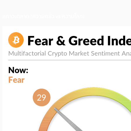
สภาวะตลาด (ความกลัว vs ความโลภ)