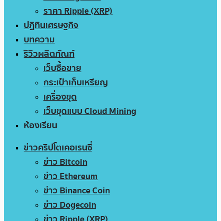
ราคา Ripple (XRP)
ปฏิทินเศรษฐกิจ
บทความ
รีวิวผลิตภัณฑ์
เว็บซื้อขาย
กระเป๋าเก็บเหรียญ
เครื่องขุด
เว็บขุดแบบ Cloud Mining
ห้องเรียน
ข่าวคริปโตเคอเรนซี่
ข่าว Bitcoin
ข่าว Ethereum
ข่าว Binance Coin
ข่าว Dogecoin
ข่าว Ripple (XRP)