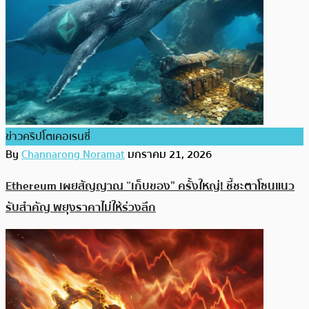
ข่าวคริปโตเคอเรนซี่
By
Channarong Noramat
มกราคม 21, 2026
Ethereum เผยสัญญาณ “เก็บของ” ครั้งใหญ่! ชี้ชะตาโซนแนว
รับสำคัญ พยุงราคาไม่ให้ร่วงลึก