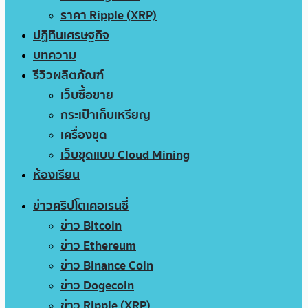
ราคา Ripple (XRP)
ปฏิทินเศรษฐกิจ
บทความ
รีวิวผลิตภัณฑ์
เว็บซื้อขาย
กระเป๋าเก็บเหรียญ
เครื่องขุด
เว็บขุดแบบ Cloud Mining
ห้องเรียน
ข่าวคริปโตเคอเรนซี่
ข่าว Bitcoin
ข่าว Ethereum
ข่าว Binance Coin
ข่าว Dogecoin
ข่าว Ripple (XRP)