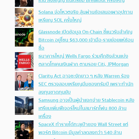
เด่น ส่งสัญญาณเตรียม Breakout ครั้งใหญ่
Solana จ่อโหวตจริง ลุ้นผ่านข้อเสนอเผาอุปทาน
เหรียญ SOL ครั้งใหญ่
Glassnode เปิดข้อมูล On-Chain ชี้แนวรับสำคัญ
Bitcoin อยู่โซน $63,000 เจ้ามือ-รายย่อยแห่ช้อน
ซื้อ
ธนาคารใหญ่ Wells Fargo ร่วมศึกชิงส่วนแบ่ง
ตลาดโทเคนเงินฝาก ตามรอย Citi, JPMorgan
Clarity Act อาจชะงักยาว ๆ หลัง Warren ร้อง
SEC ตรวจสอบเหรียญมีมของทรัมป์ เพราะทำนัก
ลงทุนขาดทุนยับ
Samsung อาจเป็นผู้นำแจกจ่าย Stablecoin หลัง
เตรียมเพิ่มฟีเจอร์ใหม่ในสมาร์ทโฟน 800 ล้าน
เครื่อง
SpaceX ทำรายได้ทะลุเป้าของ Wall Street แต่
พอร์ต Bitcoin มีมูลค่าลดลงกว่า 540 ล้าน