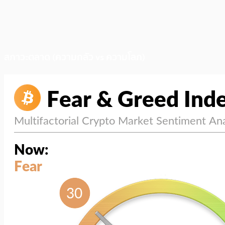
สภาวะตลาด (ความกลัว vs ความโลภ)