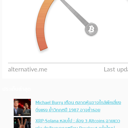
ประเด็นล่าสุด
Michael Burry เตือน ตลาดหุ้นอาจใกล้พีคเสี่ยง
ดิ่งแรง ย้ำวิกฤตปี 1987 อาจซ้ำรอย
XRP-Solana หลบไป : ส่อง 3 Altcoins ฉายแวว