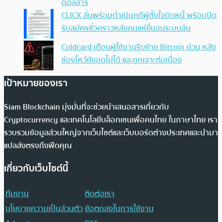
ดอลลาร์
CLICX ลั่นพร้อมดำเนินคดีผู้ตั้งใจบิดหนี้ พร้อมปิด
รับสมัครชั่วคราวหลังคนแห่ยื่นจนระบบล้น
Coldcard เตือนผู้ใช้งานรีบย้าย Bitcoin ด่วน หลัง
ช่องโหว่ยังอุดไม่ได้ และถูกเจาะต่อเนื่อง
เป้าหมายของเรา
Siam Blockchain มุ่งมั่นที่จะช่วยนำเสนอสารเกี่ยวกับ
Cryptocurrency และเทคโนโลยีบล็อกเชนเพื่อคนไทย ในภาษาไทย เรา
รวบรวมข้อมูลส่วนใหญ่จากเว็บไซต์และเว็บบอร์ดต่างประเทศและนำมา
แปลส่งตรงถึงฟีดคุณ
เกี่ยวกับเว็บไซต์นี้
ทีมงาน
ติดต่อเรา
นโยบายความเป็นส่วนตัว
ข้อตกลงในการใช้งาน