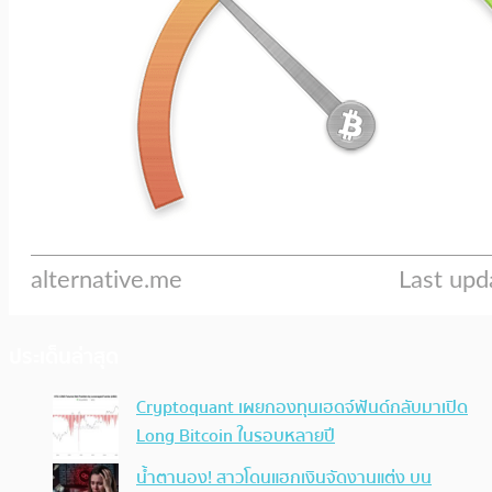
ประเด็นล่าสุด
Cryptoquant เผยกองทุนเฮดจ์ฟันด์กลับมาเปิด
Long Bitcoin ในรอบหลายปี
น้ำตานอง! สาวโดนแฮกเงินจัดงานแต่ง บน