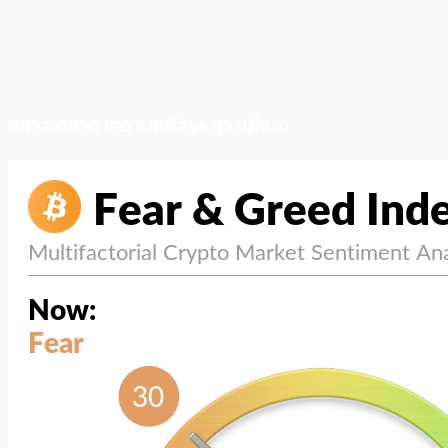
สภาวะตลาด (ความกลัว vs ความโลภ)