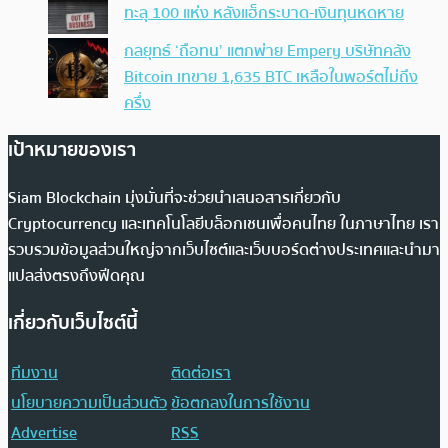
ทะลุ 100 แห่ง หลังแฮ็กระบาด-เงินทุนหดหาย
กลยุทธ์ ‘ถือทน’ แตกพ่าย Empery บริษัทคลัง
Bitcoin เทขาย 1,635 BTC เหลือในพอร์ตไม่ถึง
ครึ่ง
เป้าหมายของเรา
Siam Blockchain มุ่งมั่นที่จะช่วยนำเสนอสารเกี่ยวกับ
Cryptocurrency และเทคโนโลยีบล็อกเชนเพื่อคนไทย ในภาษาไทย เรา
รวบรวมข้อมูลส่วนใหญ่จากเว็บไซต์และเว็บบอร์ดต่างประเทศและนำมา
แปลส่งตรงถึงฟีดคุณ
เกี่ยวกับเว็บไซต์นี้
ทีมงาน
ติดต่อเรา
นโยบายความเป็นส่วนตัว
ข้อตกลงในการใช้งาน
Advertise
RSS