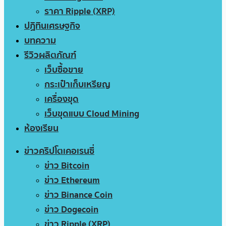
ราคา Ripple (XRP)
ปฏิทินเศรษฐกิจ
บทความ
รีวิวผลิตภัณฑ์
เว็บซื้อขาย
กระเป๋าเก็บเหรียญ
เครื่องขุด
เว็บขุดแบบ Cloud Mining
ห้องเรียน
ข่าวคริปโตเคอเรนซี่
ข่าว Bitcoin
ข่าว Ethereum
ข่าว Binance Coin
ข่าว Dogecoin
ข่าว Ripple (XRP)