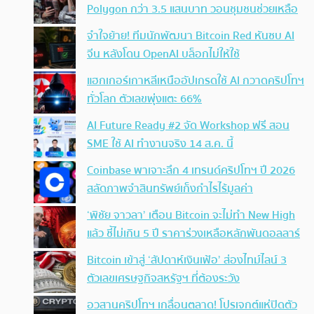
Polygon กว่า 3.5 แสนบาท วอนชุมชนช่วยเหลือ
จำใจย้าย! ทีมนักพัฒนา Bitcoin Red หันซบ AI
จีน หลังโดน OpenAI บล็อกไม่ให้ใช้
แฮกเกอร์เกาหลีเหนืออัปเกรดใช้ AI กวาดคริปโทฯ
ทั่วโลก ตัวเลขพุ่งแตะ 66%
AI Future Ready #2 จัด Workshop ฟรี สอน
SME ใช้ AI ทำงานจริง 14 ส.ค. นี้
Coinbase พาเจาะลึก 4 เทรนด์คริปโทฯ ปี 2026
สลัดภาพจำสินทรัพย์เก็งกำไรไร้มูลค่า
‘พิชัย จาวลา’ เตือน Bitcoin จะไม่ทำ New High
แล้ว ชี้ไม่เกิน 5 ปี ราคาร่วงเหลือหลักพันดอลลาร์
Bitcoin เข้าสู่ ‘สัปดาห์เงินเฟ้อ’ ส่องไทม์ไลน์ 3
ตัวเลขเศรษฐกิจสหรัฐฯ ที่ต้องระวัง
อวสานคริปโทฯ เกลื่อนตลาด! โปรเจกต์แห่ปิดตัว