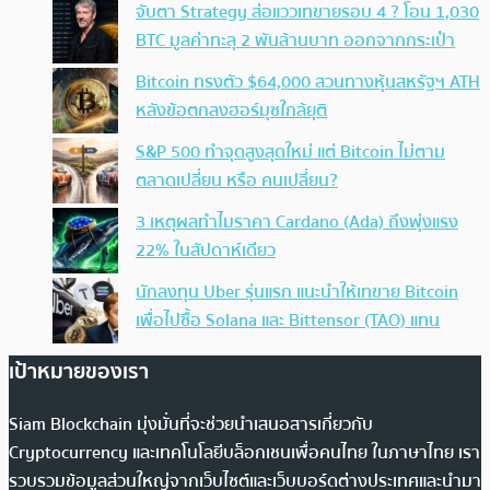
จับตา Strategy ส่อแววเทขายรอบ 4 ? โอน 1,030
BTC มูลค่าทะลุ 2 พันล้านบาท ออกจากกระเป๋า
Bitcoin ทรงตัว $64,000 สวนทางหุ้นสหรัฐฯ ATH
หลังข้อตกลงฮอร์มุซใกล้ยุติ
S&P 500 ทำจุดสูงสุดใหม่ แต่ Bitcoin ไม่ตาม
ตลาดเปลี่ยน หรือ คนเปลี่ยน?
3 เหตุผลทำไมราคา Cardano (Ada) ถึงพุ่งแรง
22% ในสัปดาห์เดียว
นักลงทุน Uber รุ่นแรก แนะนำให้เทขาย Bitcoin
เพื่อไปซื้อ Solana และ Bittensor (TAO) แทน
เป้าหมายของเรา
Siam Blockchain มุ่งมั่นที่จะช่วยนำเสนอสารเกี่ยวกับ
Cryptocurrency และเทคโนโลยีบล็อกเชนเพื่อคนไทย ในภาษาไทย เรา
รวบรวมข้อมูลส่วนใหญ่จากเว็บไซต์และเว็บบอร์ดต่างประเทศและนำมา