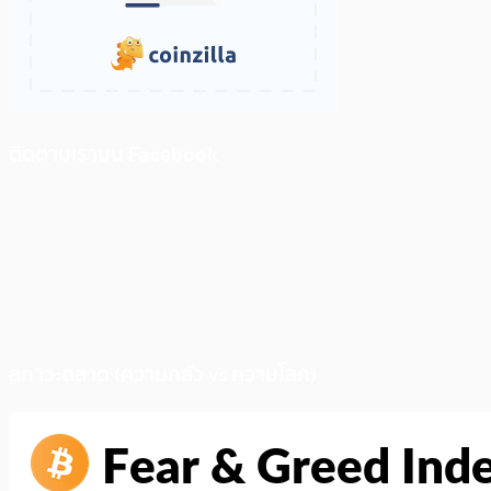
ติดตามเราบน Facebook
สภาวะตลาด (ความกลัว vs ความโลภ)