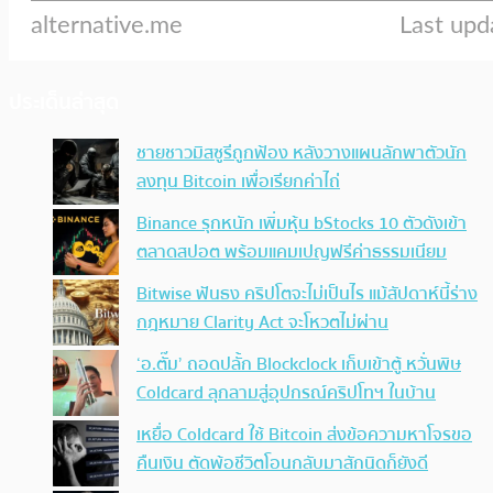
ประเด็นล่าสุด
ชายชาวมิสซูรีถูกฟ้อง หลังวางแผนลักพาตัวนัก
ลงทุน Bitcoin เพื่อเรียกค่าไถ่
Binance รุกหนัก เพิ่มหุ้น bStocks 10 ตัวดังเข้า
ตลาดสปอต พร้อมแคมเปญฟรีค่าธรรมเนียม
Bitwise ฟันธง คริปโตจะไม่เป็นไร แม้สัปดาห์นี้ร่าง
กฎหมาย Clarity Act จะโหวตไม่ผ่าน
‘อ.ตั๊ม’ ถอดปลั้ก Blockclock เก็บเข้าตู้ หวั่นพิษ
Coldcard ลุกลามสู่อุปกรณ์คริปโทฯ ในบ้าน
เหยื่อ Coldcard ใช้ Bitcoin ส่งข้อความหาโจรขอ
คืนเงิน ตัดพ้อชีวิตโอนกลับมาสักนิดก็ยังดี