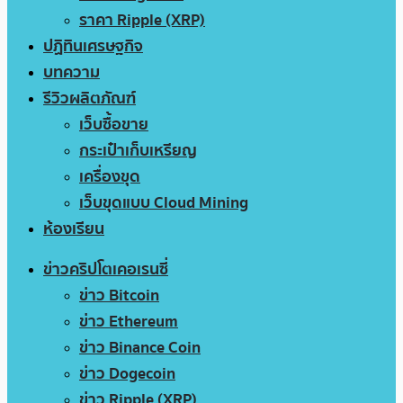
ราคา Ripple (XRP)
ปฏิทินเศรษฐกิจ
บทความ
รีวิวผลิตภัณฑ์
เว็บซื้อขาย
กระเป๋าเก็บเหรียญ
เครื่องขุด
เว็บขุดแบบ Cloud Mining
ห้องเรียน
ข่าวคริปโตเคอเรนซี่
ข่าว Bitcoin
ข่าว Ethereum
ข่าว Binance Coin
ข่าว Dogecoin
ข่าว Ripple (XRP)