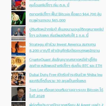
คุมโอนคริปโทฯ เริ่ม ต.ค. นี้
ตลาดคริปโทฯ ฟื้น! Bitcoin ยื้อแถว $64,700 ลุ้น
ทะลุผ่านกรอบ $65,000
ปูตินตัดหน้าทรัมป์ เซ็นลงนามอนุมัติกฎหมายคริป
โทฯ ฉบับแรก เริ่มมีผลบังคับใช้ 1 ก.ย. นี้
Strategy เข้าร่วม Invest America สมทบทุน
8,200 บาท/ปี เข้าบัญชีทรัมป์แจกบุตรพนักงาน
CryptoQuant ส่งสัญญาณตลาดหมีเข้าสู่โค้ง
สุดท้าย หลังพบเจ้าคริปโทฯ ซุ่มเก็บ BTC และ ETH
Dubai Duty Free เปิดรับชำระเงินด้วย Shiba Inu
และคริปโตอื่นรวม 30 สกุลเป็นครั้งแรก
Tom Lee เตือนควอนตัมอาจเจาะระบบ Bitcoin ได้
ในปี 2028
ผู้ก่อตั้งประกาศปิดฉากเหรียญ AI Agent มูลค่า 2