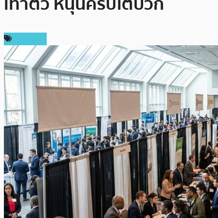
เท่าตัว หนุนคริปโตบวก
เศรษฐกิจ