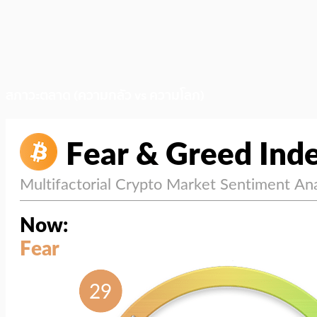
สภาวะตลาด (ความกลัว vs ความโลภ)