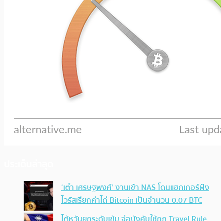
ประเด็นล่าสุด
‘เต๋า เศรษฐพงศ์’ งานเข้า NAS โดนแฮกเกอร์ฝัง
ไวรัสเรียกค่าไถ่ Bitcoin เป็นจำนวน 0.07 BTC
ไต้หวันยกระดับเข้ม จ่อบังคับใช้กฏ Travel Rule