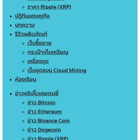
ราคา Ripple (XRP)
ปฏิทินเศรษฐกิจ
บทความ
รีวิวผลิตภัณฑ์
เว็บซื้อขาย
กระเป๋าเก็บเหรียญ
เครื่องขุด
เว็บขุดแบบ Cloud Mining
ห้องเรียน
ข่าวคริปโตเคอเรนซี่
ข่าว Bitcoin
ข่าว Ethereum
ข่าว Binance Coin
ข่าว Dogecoin
ข่าว Ripple (XRP)