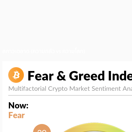
สภาวะตลาด (ความกลัว vs ความโลภ)