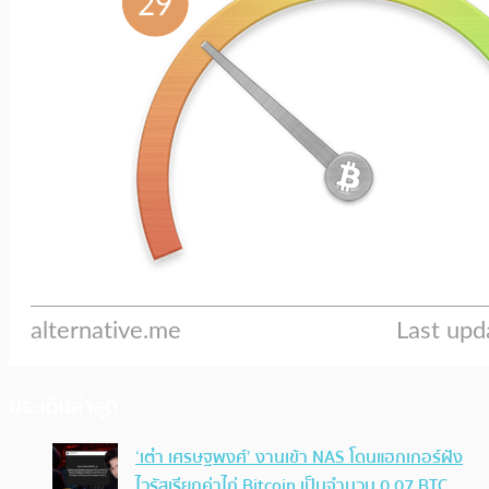
ประเด็นล่าสุด
‘เต๋า เศรษฐพงศ์’ งานเข้า NAS โดนแฮกเกอร์ฝัง
ไวรัสเรียกค่าไถ่ Bitcoin เป็นจำนวน 0.07 BTC