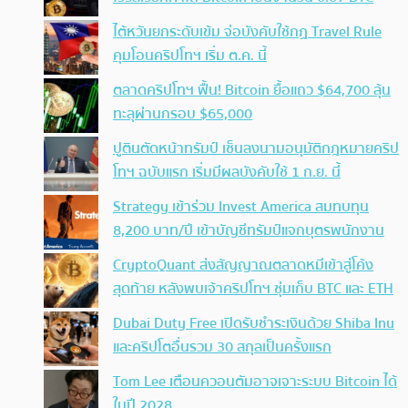
ไต้หวันยกระดับเข้ม จ่อบังคับใช้กฏ Travel Rule
คุมโอนคริปโทฯ เริ่ม ต.ค. นี้
ตลาดคริปโทฯ ฟื้น! Bitcoin ยื้อแถว $64,700 ลุ้น
ทะลุผ่านกรอบ $65,000
ปูตินตัดหน้าทรัมป์ เซ็นลงนามอนุมัติกฎหมายคริป
โทฯ ฉบับแรก เริ่มมีผลบังคับใช้ 1 ก.ย. นี้
Strategy เข้าร่วม Invest America สมทบทุน
8,200 บาท/ปี เข้าบัญชีทรัมป์แจกบุตรพนักงาน
CryptoQuant ส่งสัญญาณตลาดหมีเข้าสู่โค้ง
สุดท้าย หลังพบเจ้าคริปโทฯ ซุ่มเก็บ BTC และ ETH
Dubai Duty Free เปิดรับชำระเงินด้วย Shiba Inu
และคริปโตอื่นรวม 30 สกุลเป็นครั้งแรก
Tom Lee เตือนควอนตัมอาจเจาะระบบ Bitcoin ได้
ในปี 2028