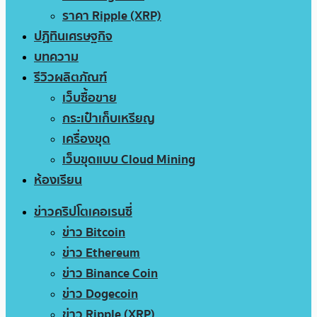
ราคา Ripple (XRP)
ปฏิทินเศรษฐกิจ
บทความ
รีวิวผลิตภัณฑ์
เว็บซื้อขาย
กระเป๋าเก็บเหรียญ
เครื่องขุด
เว็บขุดแบบ Cloud Mining
ห้องเรียน
ข่าวคริปโตเคอเรนซี่
ข่าว Bitcoin
ข่าว Ethereum
ข่าว Binance Coin
ข่าว Dogecoin
ข่าว Ripple (XRP)