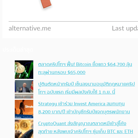
ประเด็นล่าสุด
ตลาดคริปโทฯ ฟื้น! Bitcoin ยื้อแถว $64,700 ลุ้น
ทะลุผ่านกรอบ $65,000
ปูตินตัดหน้าทรัมป์ เซ็นลงนามอนุมัติกฎหมายคริป
โทฯ ฉบับแรก เริ่มมีผลบังคับใช้ 1 ก.ย. นี้
Strategy เข้าร่วม Invest America สมทบทุน
8,200 บาท/ปี เข้าบัญชีทรัมป์แจกบุตรพนักงาน
CryptoQuant ส่งสัญญาณตลาดหมีเข้าสู่โค้ง
สุดท้าย หลังพบเจ้าคริปโทฯ ซุ่มเก็บ BTC และ ETH