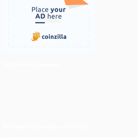
ติดตามเราบน Facebook
สภาวะตลาด (ความกลัว vs ความโลภ)