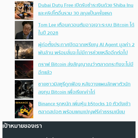
Dubai Duty Free เปิดรับชำระเงินด้วย Shiba Inu
และคริปโตอื่นรวม 30 สกุลเป็นครั้งแรก
Tom Lee เตือนควอนตัมอาจเจาะระบบ Bitcoin ได้
ในปี 2028
ผู้ก่อตั้งประกาศปิดฉากเหรียญ AI Agent มูลค่า 2
พันล้าน พร้อมลั่นจะไม่มีการช่วยเหลืออีกต่อไป
กราฟ Bitcoin ส่งสัญญาณว่าตลาดกระทิงจะไม่มี
อีกแล้ว
ชายชาวมิสซูรีถูกฟ้อง หลังวางแผนลักพาตัวนัก
ลงทุน Bitcoin เพื่อเรียกค่าไถ่
Binance รุกหนัก เพิ่มหุ้น bStocks 10 ตัวดังเข้า
ตลาดสปอต พร้อมแคมเปญฟรีค่าธรรมเนียม
เป้าหมายของเรา