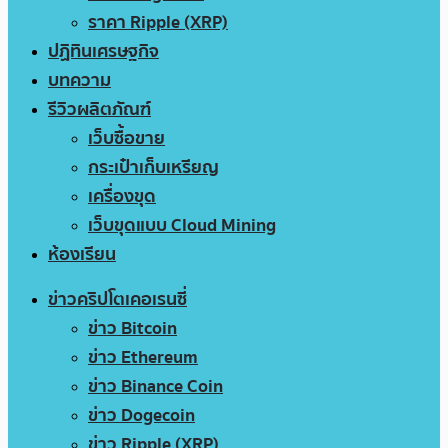
ราคา Ripple (XRP)
ปฏิทินเศรษฐกิจ
บทความ
รีวิวผลิตภัณฑ์
เว็บซื้อขาย
กระเป๋าเก็บเหรียญ
เครื่องขุด
เว็บขุดแบบ Cloud Mining
ห้องเรียน
ข่าวคริปโตเคอเรนซี่
ข่าว Bitcoin
ข่าว Ethereum
ข่าว Binance Coin
ข่าว Dogecoin
ข่าว Ripple (XRP)