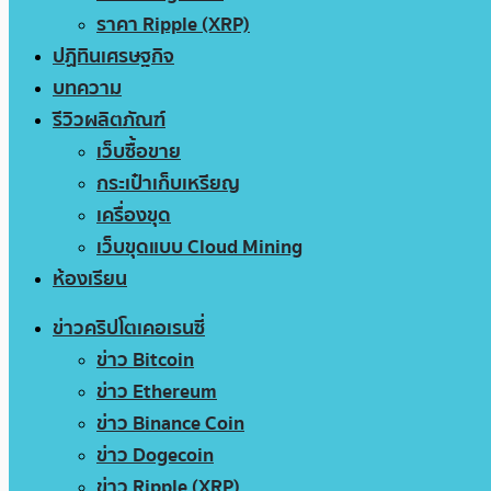
ราคา Ripple (XRP)
ปฏิทินเศรษฐกิจ
บทความ
รีวิวผลิตภัณฑ์
เว็บซื้อขาย
กระเป๋าเก็บเหรียญ
เครื่องขุด
เว็บขุดแบบ Cloud Mining
ห้องเรียน
ข่าวคริปโตเคอเรนซี่
ข่าว Bitcoin
ข่าว Ethereum
ข่าว Binance Coin
ข่าว Dogecoin
ข่าว Ripple (XRP)