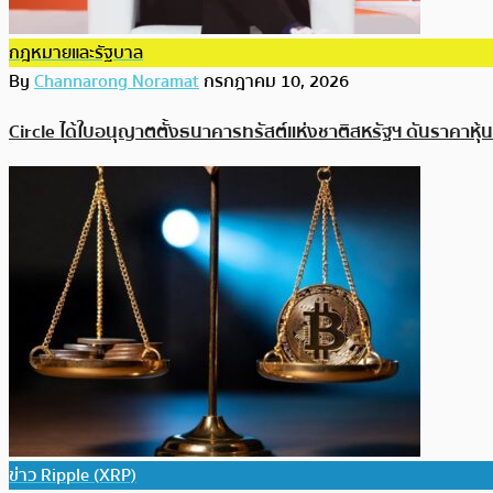
กฎหมายและรัฐบาล
By
Channarong Noramat
กรกฎาคม 10, 2026
Circle ได้ใบอนุญาตตั้งธนาคารทรัสต์แห่งชาติสหรัฐฯ ดันราคาหุ
ข่าว Ripple (XRP)