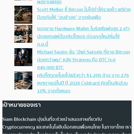
ผลงานแย่สุด
Scott Melker ชี้ Bitcoin ไม่ได้ทำให้รวยเร็ว แต่ช่วย
ป้องกันให้ “จนช้าลง” จากเงินเฟ้อ
ยอดขาย Hardware Wallet ในรัสเซียพุ่งสูง 2 เท่า
นักลงทุนแห่ถือคริปโตเอง ก่อนกฎใหม่เริ่มใช้
ก.ย.นี้
Michael Saylor ลั่น “มีแค่ Satoshi ที่ขาย Bitcoin
น้อยกว่าผม” หลัง Strategy ถือ BTC ทะลุ
840,000 BTC
คริปโตถูกขโมยไปแล้วกว่า $1,200 ล้าน จาก 276
เหตุการณ์ในปี ปี 2026 Coldcard คิดเป็นสัดส่วน
10% จากทั้งหมด
เป้าหมายของเรา
Siam Blockchain มุ่งมั่นที่จะช่วยนำเสนอสารเกี่ยวกับ
Cryptocurrency และเทคโนโลยีบล็อกเชนเพื่อคนไทย ในภาษาไทย เรา