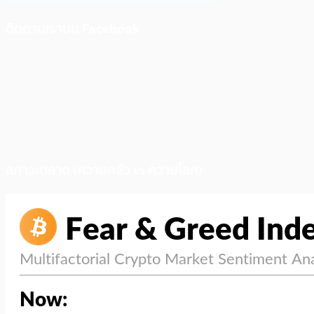
ติดตามเราบน Facebook
สภาวะตลาด (ความกลัว vs ความโลภ)