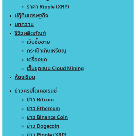
ราคา Ripple (XRP)
ปฏิทินเศรษฐกิจ
บทความ
รีวิวผลิตภัณฑ์
เว็บซื้อขาย
กระเป๋าเก็บเหรียญ
เครื่องขุด
เว็บขุดแบบ Cloud Mining
ห้องเรียน
ข่าวคริปโตเคอเรนซี่
ข่าว Bitcoin
ข่าว Ethereum
ข่าว Binance Coin
ข่าว Dogecoin
ข่าว Ripple (XRP)