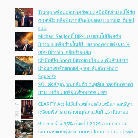
Trump พร้อมประกาศชัยชนะเหนืออิหร่าน แม้ไร้ข้อ
ตกลงนิวเคลียร์ หากเปิดช่องแคบ Hormuz เต็มรูป
แบบ
Michael Saylor ชี้ BIP-110 แทบไม่มีผลต่อ
Bitcoin เครือข่ายใหม่มี Hashpower แค่ 0.15%
ของ Bitcoin เครือข่ายหลัก
เจ้ามือเปิด Short Bitcoin เกือบ 2 พันล้านบาท
ห่างจุดพอร์ตแตกแค่ $400 ลุ้นเกิด Short
Squeeze
SOL ส่งสัญญาณกลับตัว ทะลุเส้นขาลงที่กดราคา
นาน 3 เดือน เตรียมพุ่งอย่างรุนแรง
CLARITY Act ได้วันโหวตใหม่แล้ว วุฒิสภาสหรัฐฯ
เตรียมพิจารณาร่างกฎหมายวันที่ 15 กันยายน
Bitcoin ร่วง 35% ตั้งแต่ปี 2025 สวนทางทอง-
เงิน-ทองแดงพุ่งแรง ดันคริปโตกลายเป็นสินทรัพย์