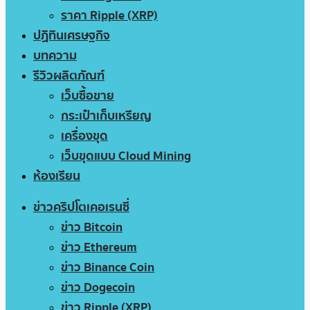
ราคา Ripple (XRP)
ปฏิทินเศรษฐกิจ
บทความ
รีวิวผลิตภัณฑ์
เว็บซื้อขาย
กระเป๋าเก็บเหรียญ
เครื่องขุด
เว็บขุดแบบ Cloud Mining
ห้องเรียน
ข่าวคริปโตเคอเรนซี่
ข่าว Bitcoin
ข่าว Ethereum
ข่าว Binance Coin
ข่าว Dogecoin
ข่าว Ripple (XRP)