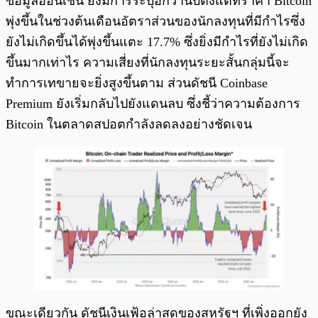
ข้อมูลออนเชน ยังมีการระบุอีกว่านับตั้งแต่ที่ราคา Bitcoin
พุ่งขึ้นในช่วงต้นเดือนอัตราส่วนของนักลงทุนที่มีกำไรซึ่ง
ยังไม่เกิดขึ้นได้พุ่งขึ้นแตะ 17.7% ซึ่งยิ่งมีกำไรที่ยังไม่เกิด
ขึ้นมากเท่าไร ความเสี่ยงที่นักลงทุนระยะสั้นกลุ่มนี้จะ
ทำการเทขายจะยิ่งสูงขึ้นตาม ส่วนดัชนี Coinbase
Premium ยังเริ่มกลับไปยังแดนลบ ซึ่งชี้ว่าความต้องการ
Bitcoin ในตลาดสปอตกำลังลดลงอย่างชัดเจน
ขณะเดียวกัน ดัชนีเงินเฟ้อล่าสุดของสหรัฐฯ ที่เพิ่งออกยัง