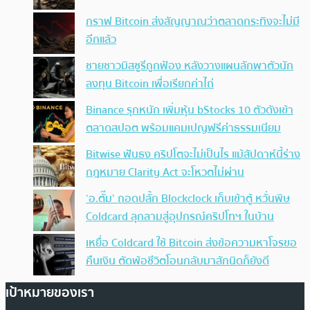
กราฟ Bitcoin ส่งสัญญาณว่าตลาดกระทิงจะไม่มี
อีกแล้ว
ชายชาวมิสซูรีถูกฟ้อง หลังวางแผนลักพาตัวนัก
ลงทุน Bitcoin เพื่อเรียกค่าไถ่
Binance รุกหนัก เพิ่มหุ้น bStocks 10 ตัวดังเข้า
ตลาดสปอต พร้อมแคมเปญฟรีค่าธรรมเนียม
Bitwise ฟันธง คริปโตจะไม่เป็นไร แม้สัปดาห์นี้ร่าง
กฎหมาย Clarity Act จะโหวตไม่ผ่าน
‘อ.ตั๊ม’ ถอดปลั้ก Blockclock เก็บเข้าตู้ หวั่นพิษ
Coldcard ลุกลามสู่อุปกรณ์คริปโทฯ ในบ้าน
เหยื่อ Coldcard ใช้ Bitcoin ส่งข้อความหาโจรขอ
คืนเงิน ตัดพ้อชีวิตโอนกลับมาสักนิดก็ยังดี
เป้าหมายของเรา