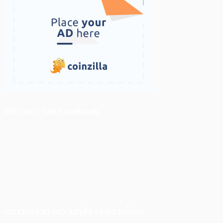
ติดตามเราบน Facebook
สภาวะตลาด (ความกลัว vs ความโลภ)