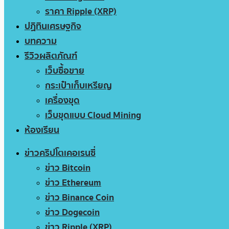
ราคา Ripple (XRP)
ปฏิทินเศรษฐกิจ
บทความ
รีวิวผลิตภัณฑ์
เว็บซื้อขาย
กระเป๋าเก็บเหรียญ
เครื่องขุด
เว็บขุดแบบ Cloud Mining
ห้องเรียน
ข่าวคริปโตเคอเรนซี่
ข่าว Bitcoin
ข่าว Ethereum
ข่าว Binance Coin
ข่าว Dogecoin
ข่าว Ripple (XRP)