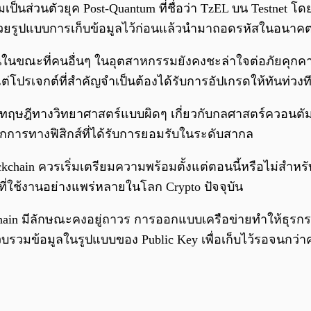
วามเป็นส่วนตัวยุค Post-Quantum ที่ชื่อว่า TzEL บน Testn
ีด้วยรูปแบบการเก็บข้อมูลไว้ก่อนแล้วนำมาถอดรหัสในอนาค
งด่วนในขณะที่คนอื่นๆ ในอุตสาหกรรมยังคงชะล่าใจต่อภัยคุ
ต่โปรเจกต์ที่สำคัญจำเป็นต้องได้รับการอัปเกรดให้ทันท่วงท
นทฤษฎีทางวิทยาศาสตร์แบบผิดๆ เกี่ยวกับกลศาสตร์ควอนตัม โ
กการทางฟิสิกส์ที่ได้รับการยอมรับในระดับสากล
าย Blockchain ควรเริ่มเตรียมความพร้อมตั้งแต่ตอนนี้หรือไ
สที่ใช้งานอย่างแพร่หลายในโลก Crypto ปัจจุบัน
hain มีลักษณะคงอยู่ถาวร การออกแบบเครือข่ายทำให้ธุรกรรม
ถรวบรวมข้อมูลในรูปแบบของ Public Key เพื่อเก็บไว้รอจนก