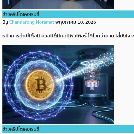
ข่าวคริปโตเคอเรนซี่
By
Channarong Noramat
พฤษภาคม 18, 2026
ธนาคารยักษ์เตือน ควอนตัมคอมพิวเตอร์ โตไวกว่าคาด เสี่ยงเ
ข่าวคริปโตเคอเรนซี่