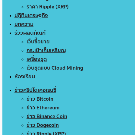
ราคา Ripple (XRP)
ปฏิทินเศรษฐกิจ
บทความ
รีวิวผลิตภัณฑ์
เว็บซื้อขาย
กระเป๋าเก็บเหรียญ
เครื่องขุด
เว็บขุดแบบ Cloud Mining
ห้องเรียน
ข่าวคริปโตเคอเรนซี่
ข่าว Bitcoin
ข่าว Ethereum
ข่าว Binance Coin
ข่าว Dogecoin
ข่าว Ripple (XRP)