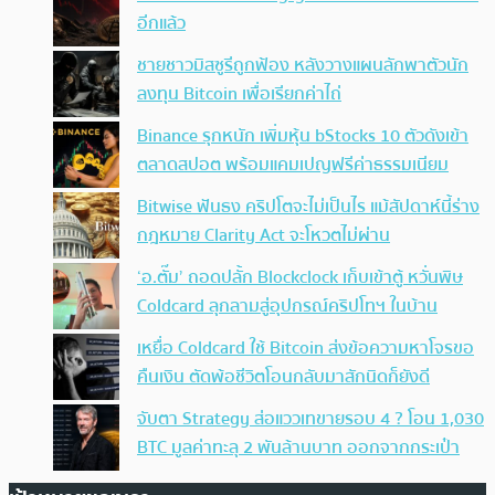
อีกแล้ว
ชายชาวมิสซูรีถูกฟ้อง หลังวางแผนลักพาตัวนัก
ลงทุน Bitcoin เพื่อเรียกค่าไถ่
Binance รุกหนัก เพิ่มหุ้น bStocks 10 ตัวดังเข้า
ตลาดสปอต พร้อมแคมเปญฟรีค่าธรรมเนียม
Bitwise ฟันธง คริปโตจะไม่เป็นไร แม้สัปดาห์นี้ร่าง
กฎหมาย Clarity Act จะโหวตไม่ผ่าน
‘อ.ตั๊ม’ ถอดปลั้ก Blockclock เก็บเข้าตู้ หวั่นพิษ
Coldcard ลุกลามสู่อุปกรณ์คริปโทฯ ในบ้าน
เหยื่อ Coldcard ใช้ Bitcoin ส่งข้อความหาโจรขอ
คืนเงิน ตัดพ้อชีวิตโอนกลับมาสักนิดก็ยังดี
จับตา Strategy ส่อแววเทขายรอบ 4 ? โอน 1,030
BTC มูลค่าทะลุ 2 พันล้านบาท ออกจากกระเป๋า