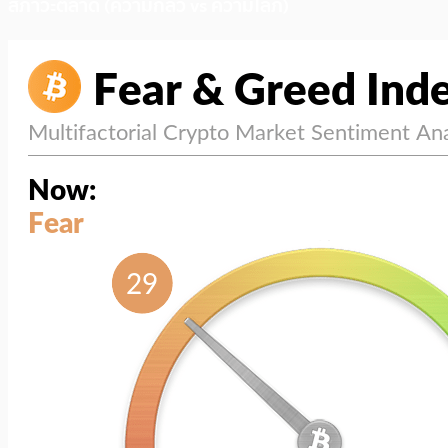
สภาวะตลาด (ความกลัว vs ความโลภ)