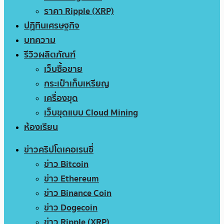
ราคา Ripple (XRP)
ปฏิทินเศรษฐกิจ
บทความ
รีวิวผลิตภัณฑ์
เว็บซื้อขาย
กระเป๋าเก็บเหรียญ
เครื่องขุด
เว็บขุดแบบ Cloud Mining
ห้องเรียน
ข่าวคริปโตเคอเรนซี่
ข่าว Bitcoin
ข่าว Ethereum
ข่าว Binance Coin
ข่าว Dogecoin
ข่าว Ripple (XRP)