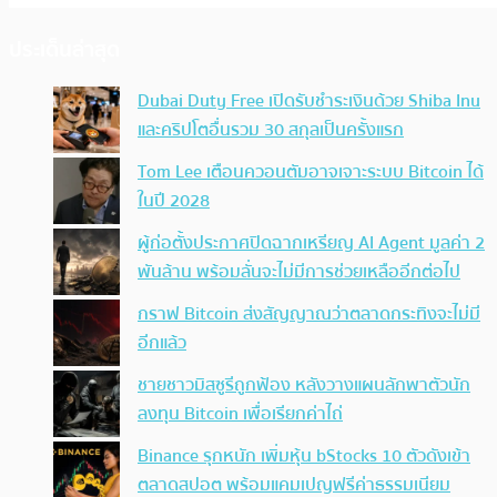
ประเด็นล่าสุด
Dubai Duty Free เปิดรับชำระเงินด้วย Shiba Inu
และคริปโตอื่นรวม 30 สกุลเป็นครั้งแรก
Tom Lee เตือนควอนตัมอาจเจาะระบบ Bitcoin ได้
ในปี 2028
ผู้ก่อตั้งประกาศปิดฉากเหรียญ AI Agent มูลค่า 2
พันล้าน พร้อมลั่นจะไม่มีการช่วยเหลืออีกต่อไป
กราฟ Bitcoin ส่งสัญญาณว่าตลาดกระทิงจะไม่มี
อีกแล้ว
ชายชาวมิสซูรีถูกฟ้อง หลังวางแผนลักพาตัวนัก
ลงทุน Bitcoin เพื่อเรียกค่าไถ่
Binance รุกหนัก เพิ่มหุ้น bStocks 10 ตัวดังเข้า
ตลาดสปอต พร้อมแคมเปญฟรีค่าธรรมเนียม