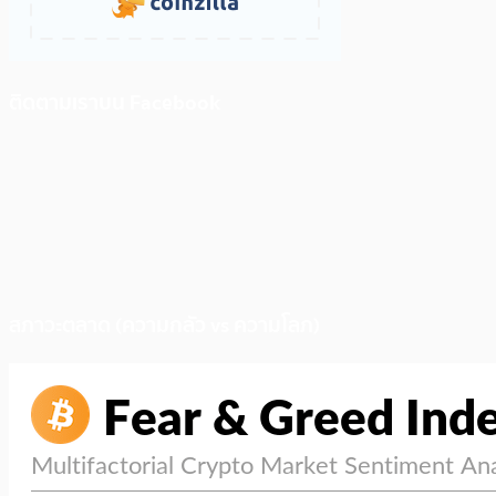
ติดตามเราบน Facebook
สภาวะตลาด (ความกลัว vs ความโลภ)