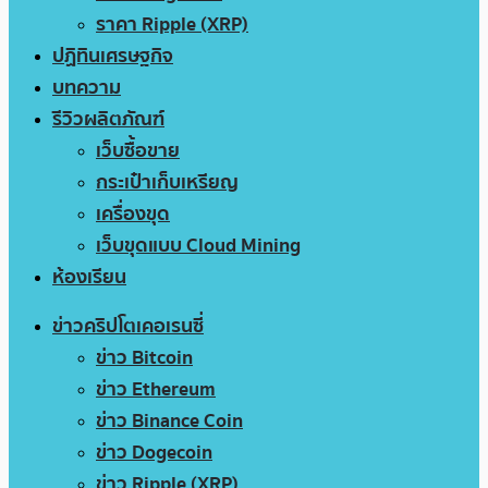
ราคา Ripple (XRP)
ปฏิทินเศรษฐกิจ
บทความ
รีวิวผลิตภัณฑ์
เว็บซื้อขาย
กระเป๋าเก็บเหรียญ
เครื่องขุด
เว็บขุดแบบ Cloud Mining
ห้องเรียน
ข่าวคริปโตเคอเรนซี่
ข่าว Bitcoin
ข่าว Ethereum
ข่าว Binance Coin
ข่าว Dogecoin
ข่าว Ripple (XRP)