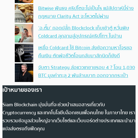
Bitwise ฟันธง คริปโตจะไม่เป็นไร แม้สัปดาห์นี้ร่าง
กฎหมาย Clarity Act จะโหวตไม่ผ่าน
‘อ.ตั๊ม’ ถอดปลั้ก Blockclock เก็บเข้าตู้ หวั่นพิษ
Coldcard ลุกลามสู่อุปกรณ์คริปโทฯ ในบ้าน
เหยื่อ Coldcard ใช้ Bitcoin ส่งข้อความหาโจรขอ
คืนเงิน ตัดพ้อชีวิตโอนกลับมาสักนิดก็ยังดี
จับตา Strategy ส่อแววเทขายรอบ 4 ? โอน 1,030
BTC มูลค่าทะลุ 2 พันล้านบาท ออกจากกระเป๋า
เป้าหมายของเรา
Siam Blockchain มุ่งมั่นที่จะช่วยนำเสนอสารเกี่ยวกับ
Cryptocurrency และเทคโนโลยีบล็อกเชนเพื่อคนไทย ในภาษาไทย เรา
รวบรวมข้อมูลส่วนใหญ่จากเว็บไซต์และเว็บบอร์ดต่างประเทศและนำมา
แปลส่งตรงถึงฟีดคุณ