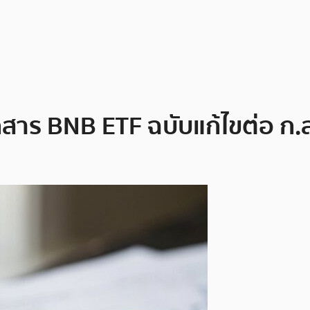
กสาร BNB ETF ฉบับแก้ไขต่อ ก.