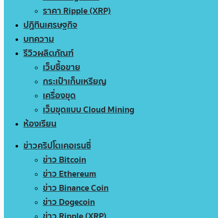
ราคา Ripple (XRP)
ปฏิทินเศรษฐกิจ
บทความ
รีวิวผลิตภัณฑ์
เว็บซื้อขาย
กระเป๋าเก็บเหรียญ
เครื่องขุด
เว็บขุดแบบ Cloud Mining
ห้องเรียน
ข่าวคริปโตเคอเรนซี่
ข่าว Bitcoin
ข่าว Ethereum
ข่าว Binance Coin
ข่าว Dogecoin
ข่าว Ripple (XRP)