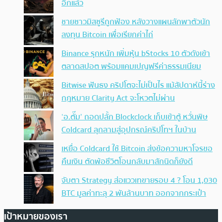
อีกแล้ว
ชายชาวมิสซูรีถูกฟ้อง หลังวางแผนลักพาตัวนัก
ลงทุน Bitcoin เพื่อเรียกค่าไถ่
Binance รุกหนัก เพิ่มหุ้น bStocks 10 ตัวดังเข้า
ตลาดสปอต พร้อมแคมเปญฟรีค่าธรรมเนียม
Bitwise ฟันธง คริปโตจะไม่เป็นไร แม้สัปดาห์นี้ร่าง
กฎหมาย Clarity Act จะโหวตไม่ผ่าน
‘อ.ตั๊ม’ ถอดปลั้ก Blockclock เก็บเข้าตู้ หวั่นพิษ
Coldcard ลุกลามสู่อุปกรณ์คริปโทฯ ในบ้าน
เหยื่อ Coldcard ใช้ Bitcoin ส่งข้อความหาโจรขอ
คืนเงิน ตัดพ้อชีวิตโอนกลับมาสักนิดก็ยังดี
จับตา Strategy ส่อแววเทขายรอบ 4 ? โอน 1,030
BTC มูลค่าทะลุ 2 พันล้านบาท ออกจากกระเป๋า
เป้าหมายของเรา