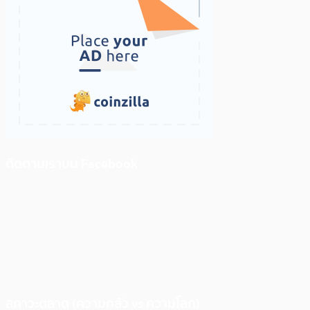
ติดตามเราบน Facebook
สภาวะตลาด (ความกลัว vs ความโลภ)