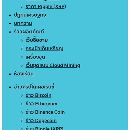
ราคา Ripple (XRP)
ปฏิทินเศรษฐกิจ
บทความ
รีวิวผลิตภัณฑ์
เว็บซื้อขาย
กระเป๋าเก็บเหรียญ
เครื่องขุด
เว็บขุดแบบ Cloud Mining
ห้องเรียน
ข่าวคริปโตเคอเรนซี่
ข่าว Bitcoin
ข่าว Ethereum
ข่าว Binance Coin
ข่าว Dogecoin
ข่าว Ripple (XRP)