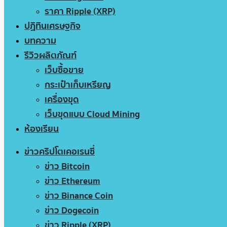
ราคา Ripple (XRP)
ปฏิทินเศรษฐกิจ
บทความ
รีวิวผลิตภัณฑ์
เว็บซื้อขาย
กระเป๋าเก็บเหรียญ
เครื่องขุด
เว็บขุดแบบ Cloud Mining
ห้องเรียน
ข่าวคริปโตเคอเรนซี่
ข่าว Bitcoin
ข่าว Ethereum
ข่าว Binance Coin
ข่าว Dogecoin
ข่าว Ripple (XRP)