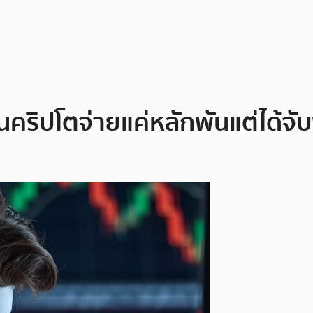
ุนคริปโตจ่ายแค่หลักพันแต่ได้จ