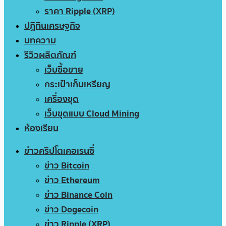
ราคา Ripple (XRP)
ปฏิทินเศรษฐกิจ
บทความ
รีวิวผลิตภัณฑ์
เว็บซื้อขาย
กระเป๋าเก็บเหรียญ
เครื่องขุด
เว็บขุดแบบ Cloud Mining
ห้องเรียน
ข่าวคริปโตเคอเรนซี่
ข่าว Bitcoin
ข่าว Ethereum
ข่าว Binance Coin
ข่าว Dogecoin
ข่าว Ripple (XRP)