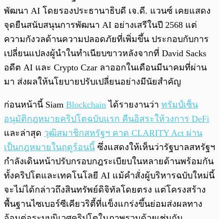
พัฒนา AI โดยรองประธานาธิบดี เจ.ดี. แวนซ์ เคยแสดง
จุดยืนสนับสนุนการพัฒนา AI อย่างเสรีในปี 2568 แต่
ความกังวลด้านความปลอดภัยที่เพิ่มขึ้น ประกอบกับการ
เปลี่ยนแปลงผู้นำในทำเนียบขาวหลังจากที่ David Sacks
อดีต AI และ Crypto Czar ลาออกในเดือนมีนาคมที่ผ่าน
มา ส่งผลให้นโยบายปรับเปลี่ยนอย่างมีนัยสำคัญ
ก่อนหน้านี้ Siam
Blockchain
ได้รายงานว่า
ทรัมป์เซ็น
อนุมัติกฎหมายคริปโตฉบับแรก คืนอิสระให้วงการ DeFi
และล่าสุด
วุฒิสมาชิกสหรัฐฯ คาด CLARITY Act ผ่าน
เป็นกฎหมายในฤดูร้อนนี้
ซึ่งแสดงให้เห็นว่ารัฐบาลสหรัฐฯ
กำลังเดินหน้าปรับกรอบกฎระเบียบในหลายด้านพร้อมกัน
ทั้งคริปโตและเทคโนโลยี AI แม้คำสั่งผู้บริหารฉบับใหม่นี้
จะไม่ได้กล่าวถึงสินทรัพย์ดิจิทัลโดยตรง แต่โครงสร้าง
พื้นฐานไซเบอร์ซีเคียวริตี้ที่แข็งแกร่งขึ้นย่อมส่งผลทาง
อ้อมต่อระบบนิเวศคริปโตในภาพรวมด้วยเช่นกัน