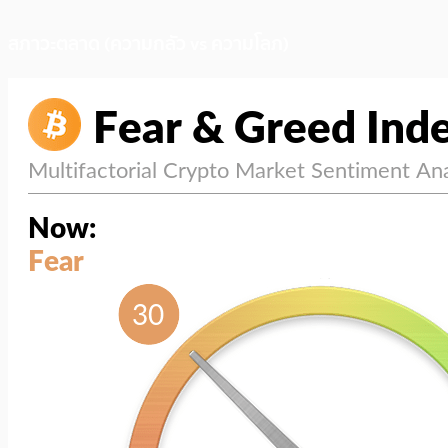
สภาวะตลาด (ความกลัว vs ความโลภ)