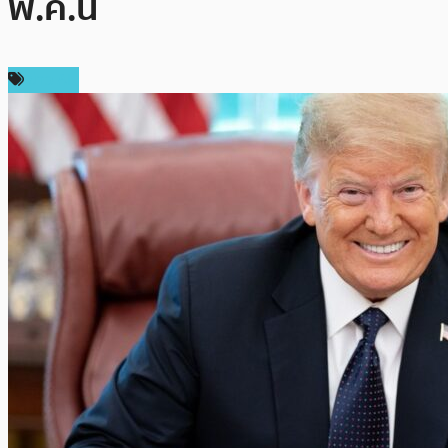
พ.ค.นี้
ข่าว AI