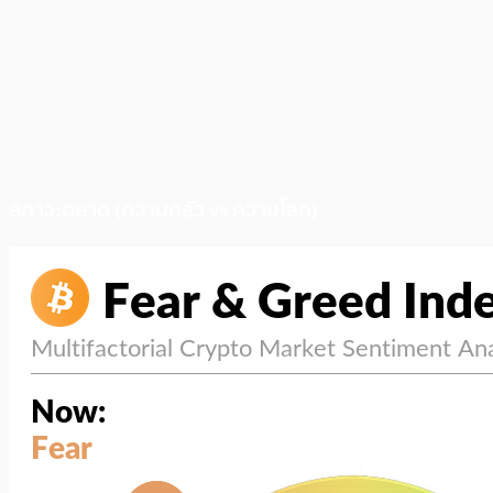
สภาวะตลาด (ความกลัว vs ความโลภ)