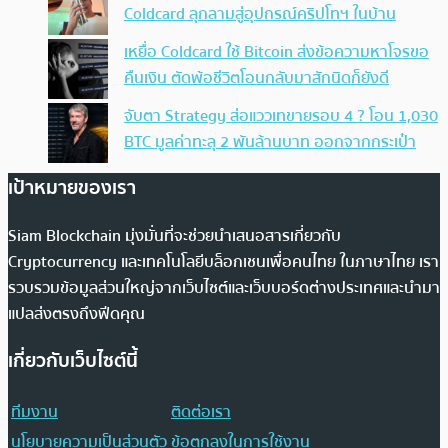
Coldcard ลุกลามสู่อุปกรณ์คริปโทฯ ในบ้าน
เหยื่อ Coldcard ใช้ Bitcoin ส่งข้อความหาโจรขอ
คืนเงิน ตัดพ้อชีวิตโอนกลับมาสักนิดก็ยังดี
จับตา Strategy ส่อแววเทขายรอบ 4 ? โอน 1,030
BTC มูลค่าทะลุ 2 พันล้านบาท ออกจากกระเป๋า
เป้าหมายของเรา
Siam Blockchain มุ่งมั่นที่จะช่วยนำเสนอสารเกี่ยวกับ
Cryptocurrency และเทคโนโลยีบล็อกเชนเพื่อคนไทย ในภาษาไทย เรา
รวบรวมข้อมูลส่วนใหญ่จากเว็บไซต์และเว็บบอร์ดต่างประเทศและนำมา
แปลส่งตรงถึงฟีดคุณ
เกี่ยวกับเว็บไซต์นี้
ทีมงาน
ติดต่อเรา
นโยบายความเป็นส่วนตัว
ข้อตกลงในการใช้งาน