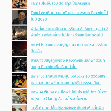
และคริปโตอื่นรวม 30 สกุลเป็นครั้งแรก
Tom Lee เตือนควอนตัมอาจเจาะระบบ Bitcoin ได้
ในปี 2028
ผู้ก่อตั้งประกาศปิดฉากเหรียญ AI Agent มูลค่า 2
พันล้าน พร้อมลั่นจะไม่มีการช่วยเหลืออีกต่อไป
กราฟ Bitcoin ส่งสัญญาณว่าตลาดกระทิงจะไม่มี
อีกแล้ว
ชายชาวมิสซูรีถูกฟ้อง หลังวางแผนลักพาตัวนัก
ลงทุน Bitcoin เพื่อเรียกค่าไถ่
Binance รุกหนัก เพิ่มหุ้น bStocks 10 ตัวดังเข้า
ตลาดสปอต พร้อมแคมเปญฟรีค่าธรรมเนียม
Bitwise ฟันธง คริปโตจะไม่เป็นไร แม้สัปดาห์นี้ร่าง
กฎหมาย Clarity Act จะโหวตไม่ผ่าน
‘อ.ตั๊ม’ ถอดปลั้ก Blockclock เก็บเข้าตู้ หวั่นพิษ