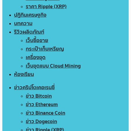
ราคา Ripple (XRP)
ปฏิทินเศรษฐกิจ
บทความ
รีวิวผลิตภัณฑ์
เว็บซื้อขาย
กระเป๋าเก็บเหรียญ
เครื่องขุด
เว็บขุดแบบ Cloud Mining
ห้องเรียน
ข่าวคริปโตเคอเรนซี่
ข่าว Bitcoin
ข่าว Ethereum
ข่าว Binance Coin
ข่าว Dogecoin
ข่าว Ripple (XRP)