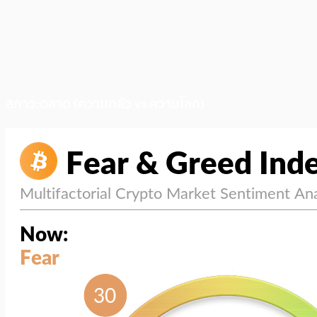
สภาวะตลาด (ความกลัว vs ความโลภ)