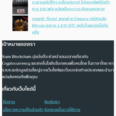
อวสานคริปโทฯ เกลื่อนตลาด! โปรเจกต์แห่ปิดตัว
ทะลุ 100 แห่ง หลังแฮ็กระบาด-เงินทุนหดหาย
กลยุทธ์ ‘ถือทน’ แตกพ่าย Empery บริษัทคลัง
Bitcoin เทขาย 1,635 BTC เหลือในพอร์ตไม่ถึง
ครึ่ง
เป้าหมายของเรา
Siam Blockchain มุ่งมั่นที่จะช่วยนำเสนอสารเกี่ยวกับ
Cryptocurrency และเทคโนโลยีบล็อกเชนเพื่อคนไทย ในภาษาไทย เรา
รวบรวมข้อมูลส่วนใหญ่จากเว็บไซต์และเว็บบอร์ดต่างประเทศและนำมา
แปลส่งตรงถึงฟีดคุณ
เกี่ยวกับเว็บไซต์นี้
ทีมงาน
ติดต่อเรา
นโยบายความเป็นส่วนตัว
ข้อตกลงในการใช้งาน