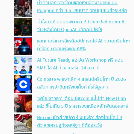
น้ำตานอง! สาวโดนแฮกเงินจัดงานแต่ง บน
Polygon กว่า 3.5 แสนบาท วอนชุมชนช่วยเหลือ
จำใจย้าย! ทีมนักพัฒนา Bitcoin Red หันซบ AI
จีน หลังโดน OpenAI บล็อกไม่ให้ใช้
แฮกเกอร์เกาหลีเหนืออัปเกรดใช้ AI กวาดคริปโทฯ
ทั่วโลก ตัวเลขพุ่งแตะ 66%
AI Future Ready #2 จัด Workshop ฟรี สอน
SME ใช้ AI ทำงานจริง 14 ส.ค. นี้
Coinbase พาเจาะลึก 4 เทรนด์คริปโทฯ ปี 2026
สลัดภาพจำสินทรัพย์เก็งกำไรไร้มูลค่า
‘พิชัย จาวลา’ เตือน Bitcoin จะไม่ทำ New High
แล้ว ชี้ไม่เกิน 5 ปี ราคาร่วงเหลือหลักพันดอลลาร์
Bitcoin เข้าสู่ ‘สัปดาห์เงินเฟ้อ’ ส่องไทม์ไลน์ 3
ตัวเลขเศรษฐกิจสหรัฐฯ ที่ต้องระวัง