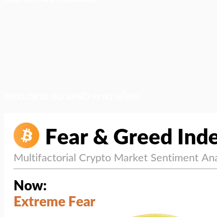
สภาวะตลาด (ความกลัว vs ความโลภ)