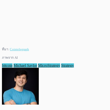
ที่มา:
Cointelegraph
ภาพจาก AI
bitcoin
Michael Saylor
MicroStrategy
Strategy