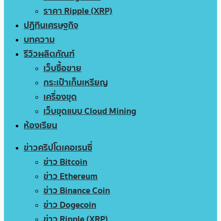
ราคา Ripple (XRP)
ปฏิทินเศรษฐกิจ
บทความ
รีวิวผลิตภัณฑ์
เว็บซื้อขาย
กระเป๋าเก็บเหรียญ
เครื่องขุด
เว็บขุดแบบ Cloud Mining
ห้องเรียน
ข่าวคริปโตเคอเรนซี่
ข่าว Bitcoin
ข่าว Ethereum
ข่าว Binance Coin
ข่าว Dogecoin
ข่าว Ripple (XRP)