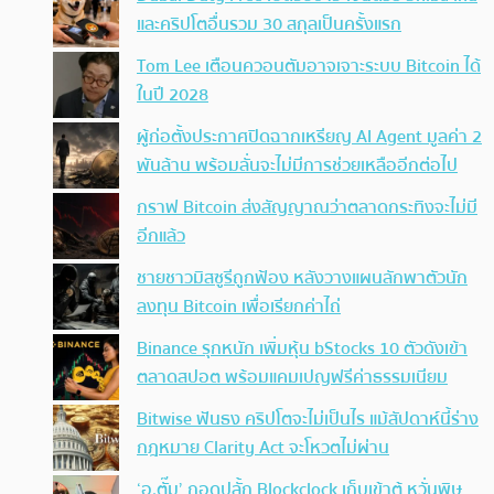
และคริปโตอื่นรวม 30 สกุลเป็นครั้งแรก
Tom Lee เตือนควอนตัมอาจเจาะระบบ Bitcoin ได้
ในปี 2028
ผู้ก่อตั้งประกาศปิดฉากเหรียญ AI Agent มูลค่า 2
พันล้าน พร้อมลั่นจะไม่มีการช่วยเหลืออีกต่อไป
กราฟ Bitcoin ส่งสัญญาณว่าตลาดกระทิงจะไม่มี
อีกแล้ว
ชายชาวมิสซูรีถูกฟ้อง หลังวางแผนลักพาตัวนัก
ลงทุน Bitcoin เพื่อเรียกค่าไถ่
Binance รุกหนัก เพิ่มหุ้น bStocks 10 ตัวดังเข้า
ตลาดสปอต พร้อมแคมเปญฟรีค่าธรรมเนียม
Bitwise ฟันธง คริปโตจะไม่เป็นไร แม้สัปดาห์นี้ร่าง
กฎหมาย Clarity Act จะโหวตไม่ผ่าน
‘อ.ตั๊ม’ ถอดปลั้ก Blockclock เก็บเข้าตู้ หวั่นพิษ