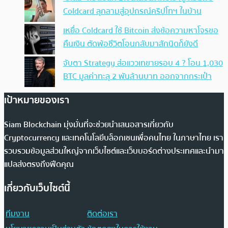
Coldcard ลุกลามสู่อุปกรณ์คริปโทฯ ในบ้าน
เหยื่อ Coldcard ใช้ Bitcoin ส่งข้อความหาโจรขอ
คืนเงิน ตัดพ้อชีวิตโอนกลับมาสักนิดก็ยังดี
จับตา Strategy ส่อแววเทขายรอบ 4 ? โอน 1,030
BTC มูลค่าทะลุ 2 พันล้านบาท ออกจากกระเป๋า
เป้าหมายของเรา
Siam Blockchain มุ่งมั่นที่จะช่วยนำเสนอสารเกี่ยวกับ
Cryptocurrency และเทคโนโลยีบล็อกเชนเพื่อคนไทย ในภาษาไทย เรา
รวบรวมข้อมูลส่วนใหญ่จากเว็บไซต์และเว็บบอร์ดต่างประเทศและนำมา
แปลส่งตรงถึงฟีดคุณ
เกี่ยวกับเว็บไซต์นี้
ทีมงาน
ติดต่อเรา