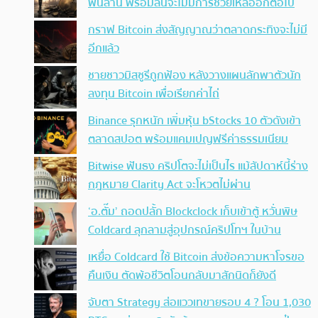
พันล้าน พร้อมลั่นจะไม่มีการช่วยเหลืออีกต่อไป
กราฟ Bitcoin ส่งสัญญาณว่าตลาดกระทิงจะไม่มี
อีกแล้ว
ชายชาวมิสซูรีถูกฟ้อง หลังวางแผนลักพาตัวนัก
ลงทุน Bitcoin เพื่อเรียกค่าไถ่
Binance รุกหนัก เพิ่มหุ้น bStocks 10 ตัวดังเข้า
ตลาดสปอต พร้อมแคมเปญฟรีค่าธรรมเนียม
Bitwise ฟันธง คริปโตจะไม่เป็นไร แม้สัปดาห์นี้ร่าง
กฎหมาย Clarity Act จะโหวตไม่ผ่าน
‘อ.ตั๊ม’ ถอดปลั้ก Blockclock เก็บเข้าตู้ หวั่นพิษ
Coldcard ลุกลามสู่อุปกรณ์คริปโทฯ ในบ้าน
เหยื่อ Coldcard ใช้ Bitcoin ส่งข้อความหาโจรขอ
คืนเงิน ตัดพ้อชีวิตโอนกลับมาสักนิดก็ยังดี
จับตา Strategy ส่อแววเทขายรอบ 4 ? โอน 1,030