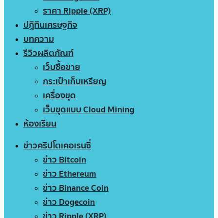
ราคา Ripple (XRP)
ปฏิทินเศรษฐกิจ
บทความ
รีวิวผลิตภัณฑ์
เว็บซื้อขาย
กระเป๋าเก็บเหรียญ
เครื่องขุด
เว็บขุดแบบ Cloud Mining
ห้องเรียน
ข่าวคริปโตเคอเรนซี่
ข่าว Bitcoin
ข่าว Ethereum
ข่าว Binance Coin
ข่าว Dogecoin
ข่าว Ripple (XRP)