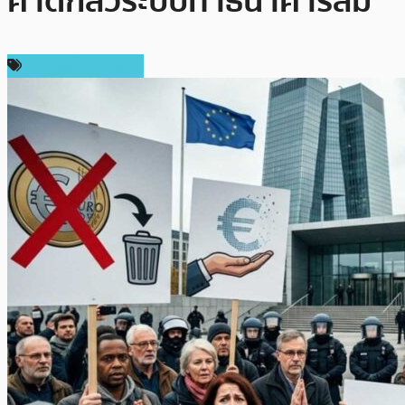
คาดกลัวระบบทำธนาคารล่ม
ข่าวคริปโตเคอเรนซี่