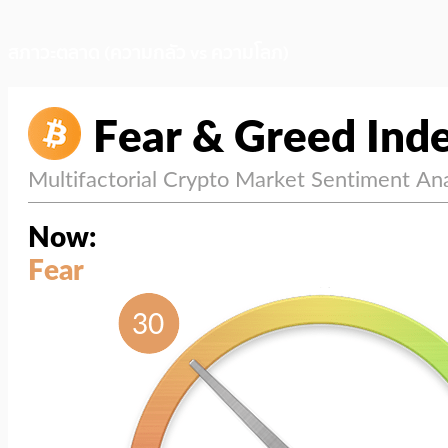
สภาวะตลาด (ความกลัว vs ความโลภ)