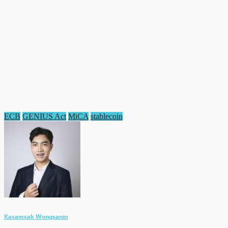
ECB
GENIUS Act
MiCA
stablecoin
Kasamsak Wongsanin