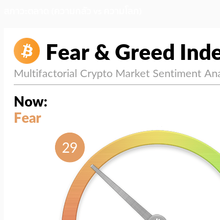
สภาวะตลาด (ความกลัว vs ความโลภ)