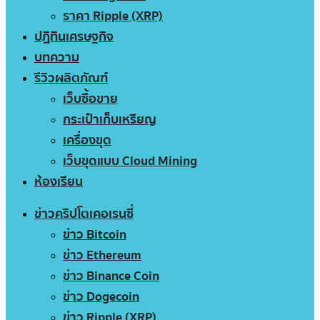
ราคา Ripple (XRP)
ปฏิทินเศรษฐกิจ
บทความ
รีวิวผลิตภัณฑ์
เว็บซื้อขาย
กระเป๋าเก็บเหรียญ
เครื่องขุด
เว็บขุดแบบ Cloud Mining
ห้องเรียน
ข่าวคริปโตเคอเรนซี่
ข่าว Bitcoin
ข่าว Ethereum
ข่าว Binance Coin
ข่าว Dogecoin
ข่าว Ripple (XRP)