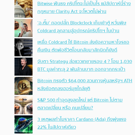
Bitwise ฟันธง คริปโตจะไม่เป็นไร แม้สัปดาห์นี้ร่าง
กฎหมาย Clarity Act จะโหวตไม่ผ่าน
‘อ.ตั๊ม’ ถอดปลั้ก Blockclock เก็บเข้าตู้ หวั่นพิษ
Coldcard ลุกลามสู่อุปกรณ์คริปโทฯ ในบ้าน
เหยื่อ Coldcard ใช้ Bitcoin ส่งข้อความหาโจรขอ
คืนเงิน ตัดพ้อชีวิตโอนกลับมาสักนิดก็ยังดี
จับตา Strategy ส่อแววเทขายรอบ 4 ? โอน 1,030
BTC มูลค่าทะลุ 2 พันล้านบาท ออกจากกระเป๋า
Bitcoin ทรงตัว $64,000 สวนทางหุ้นสหรัฐฯ ATH
หลังข้อตกลงฮอร์มุซใกล้ยุติ
S&P 500 ทำจุดสูงสุดใหม่ แต่ Bitcoin ไม่ตาม
ตลาดเปลี่ยน หรือ คนเปลี่ยน?
3 เหตุผลทำไมราคา Cardano (Ada) ถึงพุ่งแรง
22% ในสัปดาห์เดียว