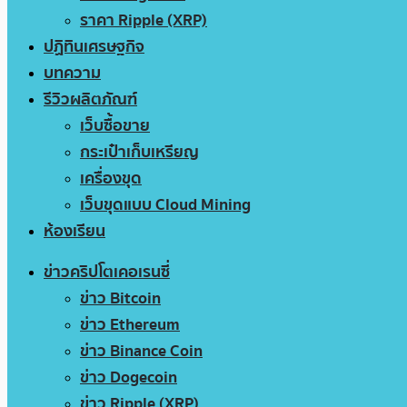
ราคา Ripple (XRP)
ปฏิทินเศรษฐกิจ
บทความ
รีวิวผลิตภัณฑ์
เว็บซื้อขาย
กระเป๋าเก็บเหรียญ
เครื่องขุด
เว็บขุดแบบ Cloud Mining
ห้องเรียน
ข่าวคริปโตเคอเรนซี่
ข่าว Bitcoin
ข่าว Ethereum
ข่าว Binance Coin
ข่าว Dogecoin
ข่าว Ripple (XRP)