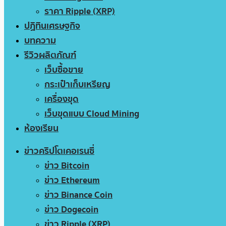
ราคา Ripple (XRP)
ปฏิทินเศรษฐกิจ
บทความ
รีวิวผลิตภัณฑ์
เว็บซื้อขาย
กระเป๋าเก็บเหรียญ
เครื่องขุด
เว็บขุดแบบ Cloud Mining
ห้องเรียน
ข่าวคริปโตเคอเรนซี่
ข่าว Bitcoin
ข่าว Ethereum
ข่าว Binance Coin
ข่าว Dogecoin
ข่าว Ripple (XRP)