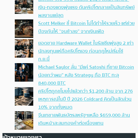
เงิน-ทองแดงพุ่งแรง ดันคริปโตกลายเป็นสินทรัพย์
ผลงานแย่สุด
Scott Melker ชี้ Bitcoin ไม่ได้ทำให้รวยเร็ว แต่ช่วย
ป้องกันให้ “จนช้าลง” จากเงินเฟ้อ
ยอดขาย Hardware Wallet ในรัสเซียพุ่งสูง 2 เท่า
นักลงทุนแห่ถือคริปโตเอง ก่อนกฎใหม่เริ่มใช้
ก.ย.นี้
Michael Saylor ลั่น “มีแค่ Satoshi ที่ขาย Bitcoin
น้อยกว่าผม” หลัง Strategy ถือ BTC ทะลุ
840,000 BTC
คริปโตถูกขโมยไปแล้วกว่า $1,200 ล้าน จาก 276
เหตุการณ์ในปี ปี 2026 Coldcard คิดเป็นสัดส่วน
10% จากทั้งหมด
จีนเทขายพันธบัตรสหรัฐฯเหลือ $659,000 ล้าน
เดินหน้าสะสมทองคำต่อเนื่องแทน
เป้าหมายของเรา