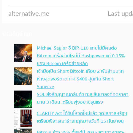
ประเด็นล่าสุด
Michael Saylor ชี้ BIP-110 แทบไม่มีผลต่อ
Bitcoin เครือข่ายใหม่มี Hashpower แค่ 0.15%
ของ Bitcoin เครือข่ายหลัก
เจ้ามือเปิด Short Bitcoin เกือบ 2 พันล้านบาท
ห่างจุดพอร์ตแตกแค่ $400 ลุ้นเกิด Short
Squeeze
SOL ส่งสัญญาณกลับตัว ทะลุเส้นขาลงที่กดราคา
นาน 3 เดือน เตรียมพุ่งอย่างรุนแรง
CLARITY Act ได้วันโหวตใหม่แล้ว วุฒิสภาสหรัฐฯ
เตรียมพิจารณาร่างกฎหมายวันที่ 15 กันยายน
Bitcoin ร่วง 35% ตั้งแต่ปี 2025 สวนทางทอง-