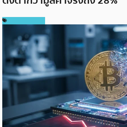
ดิ่งต่ำกว่ามูลค่าจริงถึง 28%
ข่าวคริปโตเคอเรนซี่