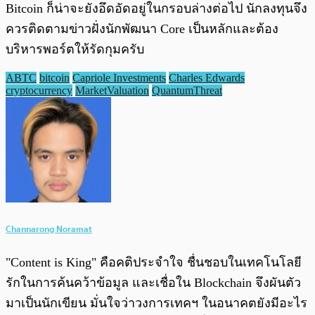
Bitcoin ก็น่าจะยังอึดอัดอยู่ในกรอบล่างต่อไป นักลงทุนจึง
ควรติดตามข่าวฝั่งนักพัฒนา Core เป็นหลักและต้อง
บริหารพอร์ตให้รัดกุมครับ
ABTC
bitcoin
Capriole Investments
Charles Edwards
cryptocurrency
MarketValuation
QuantumThreat
Channarong Noramat
"Content is King" คือคติประจำใจ ชื่นชอบในเทคโนโลยี
รักในการค้นคว้าข้อมูล และเชื่อใน Blockchain จึงผันตัว
มาเป็นนักเขียน มั่นใจว่าวงการเทคฯ ในอนาคตยังมีอะไร