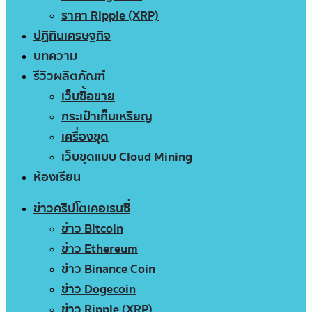
ราคา Ripple (XRP)
ปฏิทินเศรษฐกิจ
บทความ
รีวิวผลิตภัณฑ์
เว็บซื้อขาย
กระเป๋าเก็บเหรียญ
เครื่องขุด
เว็บขุดแบบ Cloud Mining
ห้องเรียน
ข่าวคริปโตเคอเรนซี่
ข่าว Bitcoin
ข่าว Ethereum
ข่าว Binance Coin
ข่าว Dogecoin
ข่าว Ripple (XRP)