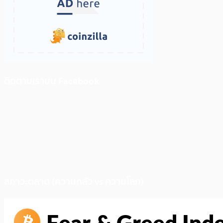
ติดตามเราบน Facebook
สภาวะตลาด (ความกลัว vs ความโลภ)