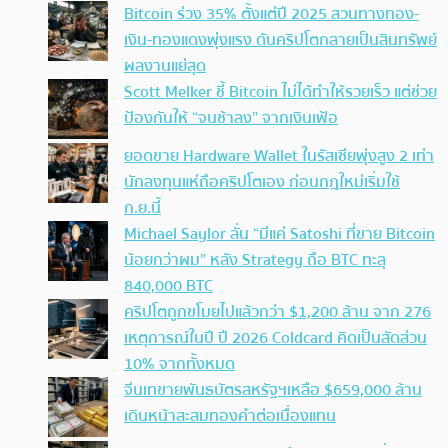
Bitcoin ร่วง 35% ตั้งแต่ปี 2025 สวนทางทอง-
เงิน-ทองแดงพุ่งแรง ดันคริปโตกลายเป็นสินทรัพย์
ผลงานแย่สุด
Scott Melker ชี้ Bitcoin ไม่ได้ทำให้รวยเร็ว แต่ช่วย
ป้องกันให้ “จนช้าลง” จากเงินเฟ้อ
ยอดขาย Hardware Wallet ในรัสเซียพุ่งสูง 2 เท่า
นักลงทุนแห่ถือคริปโตเอง ก่อนกฎใหม่เริ่มใช้
ก.ย.นี้
Michael Saylor ลั่น “มีแค่ Satoshi ที่ขาย Bitcoin
น้อยกว่าผม” หลัง Strategy ถือ BTC ทะลุ
840,000 BTC
คริปโตถูกขโมยไปแล้วกว่า $1,200 ล้าน จาก 276
เหตุการณ์ในปี ปี 2026 Coldcard คิดเป็นสัดส่วน
10% จากทั้งหมด
จีนเทขายพันธบัตรสหรัฐฯเหลือ $659,000 ล้าน
เดินหน้าสะสมทองคำต่อเนื่องแทน