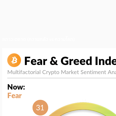
สภาวะตลาด (ความกลัว vs ความโลภ)