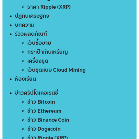
ราคา Ripple (XRP)
ปฏิทินเศรษฐกิจ
บทความ
รีวิวผลิตภัณฑ์
เว็บซื้อขาย
กระเป๋าเก็บเหรียญ
เครื่องขุด
เว็บขุดแบบ Cloud Mining
ห้องเรียน
ข่าวคริปโตเคอเรนซี่
ข่าว Bitcoin
ข่าว Ethereum
ข่าว Binance Coin
ข่าว Dogecoin
ข่าว Ripple (XRP)