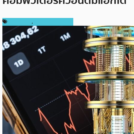
คอมพิวเตอร์ควอนตัมแฮ็กได้
ข่าว Bitcoin
,
ข่าวคริปโตเคอเรนซี่