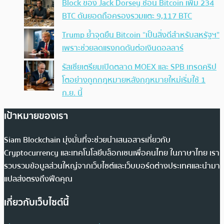
Block ของ Jack Dorsey ช้อน Bitcoin เพิ่ม 234
BTC ดันยอดถือครองรวมแตะ 9,117 BTC
Trump ย้ำจุดยืน Bitcoin “เป็นสิ่งดีสำหรับสหรัฐฯ”
เพราะช่วยลดแรงกดดันต่อเงินดอลลาร์
รัสเซียเตรียมเปิดตลาด MOEX และ SPB เทรดคริป
โตอย่างถูกกฎหมายหลังกฎหมายใหม่เริ่มใช้ 1
ก.ย. นี้
เป้าหมายของเรา
Siam Blockchain มุ่งมั่นที่จะช่วยนำเสนอสารเกี่ยวกับ
Cryptocurrency และเทคโนโลยีบล็อกเชนเพื่อคนไทย ในภาษาไทย เรา
รวบรวมข้อมูลส่วนใหญ่จากเว็บไซต์และเว็บบอร์ดต่างประเทศและนำมา
แปลส่งตรงถึงฟีดคุณ
เกี่ยวกับเว็บไซต์นี้