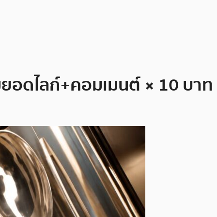
มยอดไลก์+คอมเมนต์ × 10 บาท ไ