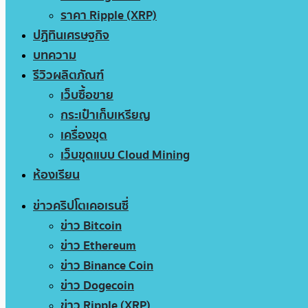
ราคา Ripple (XRP)
ปฏิทินเศรษฐกิจ
บทความ
รีวิวผลิตภัณฑ์
เว็บซื้อขาย
กระเป๋าเก็บเหรียญ
เครื่องขุด
เว็บขุดแบบ Cloud Mining
ห้องเรียน
ข่าวคริปโตเคอเรนซี่
ข่าว Bitcoin
ข่าว Ethereum
ข่าว Binance Coin
ข่าว Dogecoin
ข่าว Ripple (XRP)