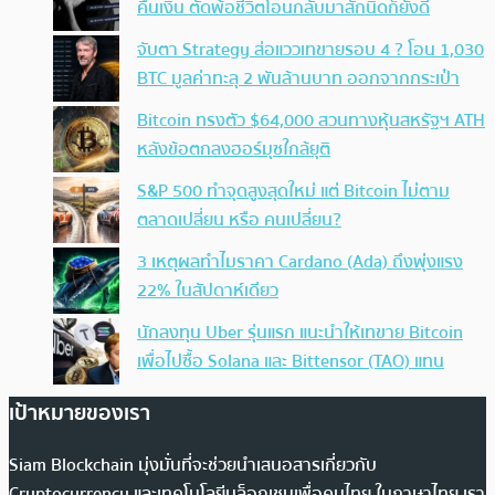
คืนเงิน ตัดพ้อชีวิตโอนกลับมาสักนิดก็ยังดี
จับตา Strategy ส่อแววเทขายรอบ 4 ? โอน 1,030
BTC มูลค่าทะลุ 2 พันล้านบาท ออกจากกระเป๋า
Bitcoin ทรงตัว $64,000 สวนทางหุ้นสหรัฐฯ ATH
หลังข้อตกลงฮอร์มุซใกล้ยุติ
S&P 500 ทำจุดสูงสุดใหม่ แต่ Bitcoin ไม่ตาม
ตลาดเปลี่ยน หรือ คนเปลี่ยน?
3 เหตุผลทำไมราคา Cardano (Ada) ถึงพุ่งแรง
22% ในสัปดาห์เดียว
นักลงทุน Uber รุ่นแรก แนะนำให้เทขาย Bitcoin
เพื่อไปซื้อ Solana และ Bittensor (TAO) แทน
เป้าหมายของเรา
Siam Blockchain มุ่งมั่นที่จะช่วยนำเสนอสารเกี่ยวกับ
Cryptocurrency และเทคโนโลยีบล็อกเชนเพื่อคนไทย ในภาษาไทย เรา