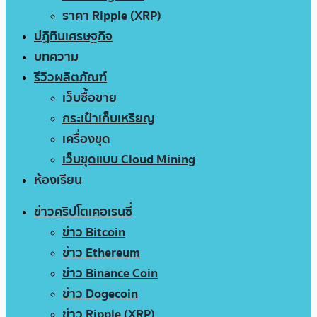
ราคา Ripple (XRP)
ปฏิทินเศรษฐกิจ
บทความ
รีวิวผลิตภัณฑ์
เว็บซื้อขาย
กระเป๋าเก็บเหรียญ
เครื่องขุด
เว็บขุดแบบ Cloud Mining
ห้องเรียน
ข่าวคริปโตเคอเรนซี่
ข่าว Bitcoin
ข่าว Ethereum
ข่าว Binance Coin
ข่าว Dogecoin
ข่าว Ripple (XRP)