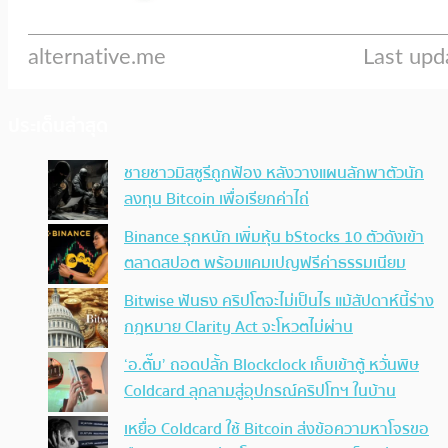
ประเด็นล่าสุด
ชายชาวมิสซูรีถูกฟ้อง หลังวางแผนลักพาตัวนัก
ลงทุน Bitcoin เพื่อเรียกค่าไถ่
Binance รุกหนัก เพิ่มหุ้น bStocks 10 ตัวดังเข้า
ตลาดสปอต พร้อมแคมเปญฟรีค่าธรรมเนียม
Bitwise ฟันธง คริปโตจะไม่เป็นไร แม้สัปดาห์นี้ร่าง
กฎหมาย Clarity Act จะโหวตไม่ผ่าน
‘อ.ตั๊ม’ ถอดปลั้ก Blockclock เก็บเข้าตู้ หวั่นพิษ
Coldcard ลุกลามสู่อุปกรณ์คริปโทฯ ในบ้าน
เหยื่อ Coldcard ใช้ Bitcoin ส่งข้อความหาโจรขอ