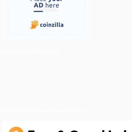
ติดตามเราบน Facebook
สภาวะตลาด (ความกลัว vs ความโลภ)