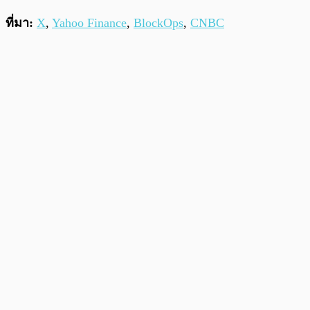
ที่มา:
X
,
Yahoo Finance
,
BlockOps
,
CNBC