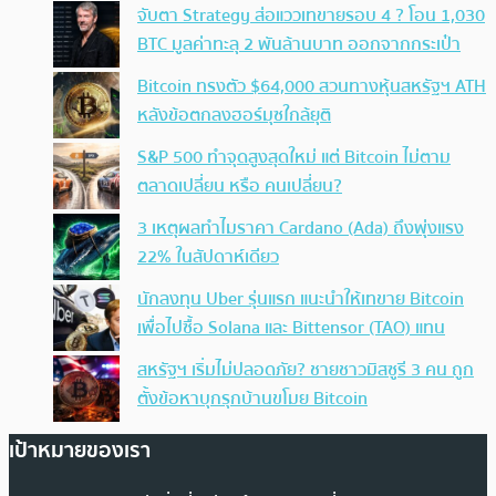
จับตา Strategy ส่อแววเทขายรอบ 4 ? โอน 1,030
BTC มูลค่าทะลุ 2 พันล้านบาท ออกจากกระเป๋า
Bitcoin ทรงตัว $64,000 สวนทางหุ้นสหรัฐฯ ATH
หลังข้อตกลงฮอร์มุซใกล้ยุติ
S&P 500 ทำจุดสูงสุดใหม่ แต่ Bitcoin ไม่ตาม
ตลาดเปลี่ยน หรือ คนเปลี่ยน?
3 เหตุผลทำไมราคา Cardano (Ada) ถึงพุ่งแรง
22% ในสัปดาห์เดียว
นักลงทุน Uber รุ่นแรก แนะนำให้เทขาย Bitcoin
เพื่อไปซื้อ Solana และ Bittensor (TAO) แทน
สหรัฐฯ เริ่มไม่ปลอดภัย? ชายชาวมิสซูรี 3 คน ถูก
ตั้งข้อหาบุกรุกบ้านขโมย Bitcoin
เป้าหมายของเรา