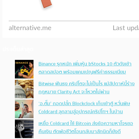
ประเด็นล่าสุด
Binance รุกหนัก เพิ่มหุ้น bStocks 10 ตัวดังเข้า
ตลาดสปอต พร้อมแคมเปญฟรีค่าธรรมเนียม
Bitwise ฟันธง คริปโตจะไม่เป็นไร แม้สัปดาห์นี้ร่าง
กฎหมาย Clarity Act จะโหวตไม่ผ่าน
‘อ.ตั๊ม’ ถอดปลั้ก Blockclock เก็บเข้าตู้ หวั่นพิษ
Coldcard ลุกลามสู่อุปกรณ์คริปโทฯ ในบ้าน
เหยื่อ Coldcard ใช้ Bitcoin ส่งข้อความหาโจรขอ
คืนเงิน ตัดพ้อชีวิตโอนกลับมาสักนิดก็ยังดี