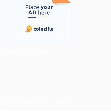
ติดตามเราบน Facebook
สภาวะตลาด (ความกลัว vs ความโลภ)