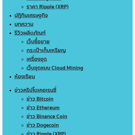
ราคา Ripple (XRP)
ปฏิทินเศรษฐกิจ
บทความ
รีวิวผลิตภัณฑ์
เว็บซื้อขาย
กระเป๋าเก็บเหรียญ
เครื่องขุด
เว็บขุดแบบ Cloud Mining
ห้องเรียน
ข่าวคริปโตเคอเรนซี่
ข่าว Bitcoin
ข่าว Ethereum
ข่าว Binance Coin
ข่าว Dogecoin
ข่าว Ripple (XRP)