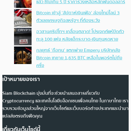
แล้ว ชี้ไม่เกิน 5 ปี ราคาร่วงเหลือหลักพันดอลลาร์
Bitcoin เข้าสู่ ‘สัปดาห์เงินเฟ้อ’ ส่องไทม์ไลน์ 3
ตัวเลขเศรษฐกิจสหรัฐฯ ที่ต้องระวัง
อวสานคริปโทฯ เกลื่อนตลาด! โปรเจกต์แห่ปิดตัว
ทะลุ 100 แห่ง หลังแฮ็กระบาด-เงินทุนหดหาย
กลยุทธ์ ‘ถือทน’ แตกพ่าย Empery บริษัทคลัง
Bitcoin เทขาย 1,635 BTC เหลือในพอร์ตไม่ถึง
ครึ่ง
เป้าหมายของเรา
Siam Blockchain มุ่งมั่นที่จะช่วยนำเสนอสารเกี่ยวกับ
Cryptocurrency และเทคโนโลยีบล็อกเชนเพื่อคนไทย ในภาษาไทย เรา
รวบรวมข้อมูลส่วนใหญ่จากเว็บไซต์และเว็บบอร์ดต่างประเทศและนำมา
แปลส่งตรงถึงฟีดคุณ
เกี่ยวกับเว็บไซต์นี้