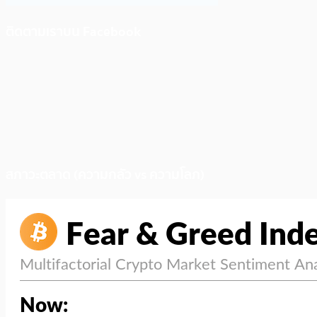
ติดตามเราบน Facebook
สภาวะตลาด (ความกลัว vs ความโลภ)