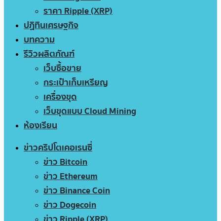
ราคา Ripple (XRP)
ปฏิทินเศรษฐกิจ
บทความ
รีวิวผลิตภัณฑ์
เว็บซื้อขาย
กระเป๋าเก็บเหรียญ
เครื่องขุด
เว็บขุดแบบ Cloud Mining
ห้องเรียน
ข่าวคริปโตเคอเรนซี่
ข่าว Bitcoin
ข่าว Ethereum
ข่าว Binance Coin
ข่าว Dogecoin
ข่าว Ripple (XRP)