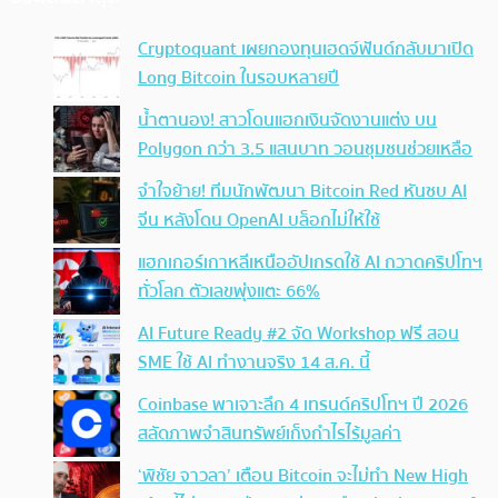
Cryptoquant เผยกองทุนเฮดจ์ฟันด์กลับมาเปิด
Long Bitcoin ในรอบหลายปี
น้ำตานอง! สาวโดนแฮกเงินจัดงานแต่ง บน
Polygon กว่า 3.5 แสนบาท วอนชุมชนช่วยเหลือ
จำใจย้าย! ทีมนักพัฒนา Bitcoin Red หันซบ AI
จีน หลังโดน OpenAI บล็อกไม่ให้ใช้
แฮกเกอร์เกาหลีเหนืออัปเกรดใช้ AI กวาดคริปโทฯ
ทั่วโลก ตัวเลขพุ่งแตะ 66%
AI Future Ready #2 จัด Workshop ฟรี สอน
SME ใช้ AI ทำงานจริง 14 ส.ค. นี้
Coinbase พาเจาะลึก 4 เทรนด์คริปโทฯ ปี 2026
สลัดภาพจำสินทรัพย์เก็งกำไรไร้มูลค่า
‘พิชัย จาวลา’ เตือน Bitcoin จะไม่ทำ New High