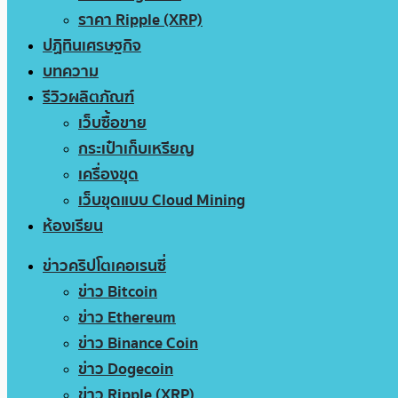
ราคา Ripple (XRP)
ปฏิทินเศรษฐกิจ
บทความ
รีวิวผลิตภัณฑ์
เว็บซื้อขาย
กระเป๋าเก็บเหรียญ
เครื่องขุด
เว็บขุดแบบ Cloud Mining
ห้องเรียน
ข่าวคริปโตเคอเรนซี่
ข่าว Bitcoin
ข่าว Ethereum
ข่าว Binance Coin
ข่าว Dogecoin
ข่าว Ripple (XRP)