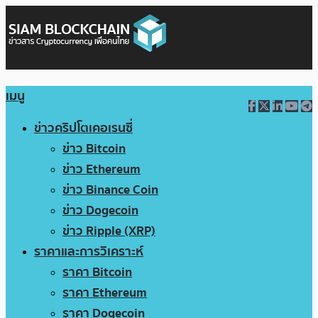
เมนู
ข่าวคริปโตเคอเรนซี่
ข่าว Bitcoin
ข่าว Ethereum
ข่าว Binance Coin
ข่าว Dogecoin
ข่าว Ripple (XRP)
ราคาและการวิเคราะห์
ราคา Bitcoin
ราคา Ethereum
ราคา Dogecoin