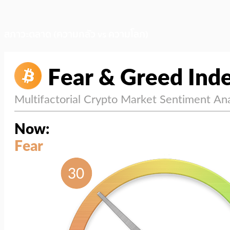
สภาวะตลาด (ความกลัว vs ความโลภ)