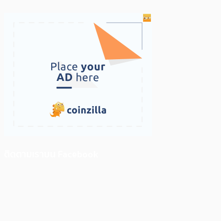
ติดตามเราบน Facebook