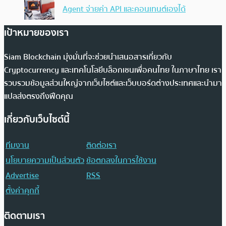
Agent จ่ายค่า API และคอนเทนต์เองได้
เป้าหมายของเรา
Siam Blockchain มุ่งมั่นที่จะช่วยนำเสนอสารเกี่ยวกับ
Cryptocurrency และเทคโนโลยีบล็อกเชนเพื่อคนไทย ในภาษาไทย เรา
รวบรวมข้อมูลส่วนใหญ่จากเว็บไซต์และเว็บบอร์ดต่างประเทศและนำมา
แปลส่งตรงถึงฟีดคุณ
เกี่ยวกับเว็บไซต์นี้
ทีมงาน
ติดต่อเรา
นโยบายความเป็นส่วนตัว
ข้อตกลงในการใช้งาน
Advertise
RSS
ตั้งค่าคุกกี้
ติดตามเรา