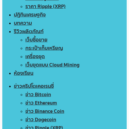
ราคา Ripple (XRP)
ปฏิทินเศรษฐกิจ
บทความ
รีวิวผลิตภัณฑ์
เว็บซื้อขาย
กระเป๋าเก็บเหรียญ
เครื่องขุด
เว็บขุดแบบ Cloud Mining
ห้องเรียน
ข่าวคริปโตเคอเรนซี่
ข่าว Bitcoin
ข่าว Ethereum
ข่าว Binance Coin
ข่าว Dogecoin
ข่าว Ripple (XRP)