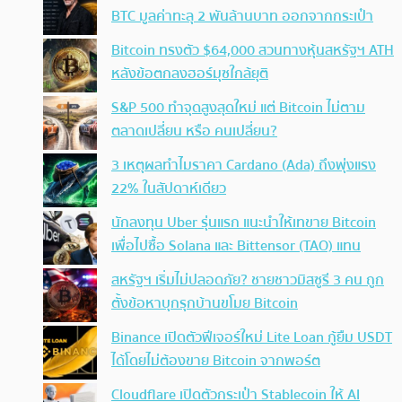
BTC มูลค่าทะลุ 2 พันล้านบาท ออกจากกระเป๋า
Bitcoin ทรงตัว $64,000 สวนทางหุ้นสหรัฐฯ ATH
หลังข้อตกลงฮอร์มุซใกล้ยุติ
S&P 500 ทำจุดสูงสุดใหม่ แต่ Bitcoin ไม่ตาม
ตลาดเปลี่ยน หรือ คนเปลี่ยน?
3 เหตุผลทำไมราคา Cardano (Ada) ถึงพุ่งแรง
22% ในสัปดาห์เดียว
นักลงทุน Uber รุ่นแรก แนะนำให้เทขาย Bitcoin
เพื่อไปซื้อ Solana และ Bittensor (TAO) แทน
สหรัฐฯ เริ่มไม่ปลอดภัย? ชายชาวมิสซูรี 3 คน ถูก
ตั้งข้อหาบุกรุกบ้านขโมย Bitcoin
Binance เปิดตัวฟีเจอร์ใหม่ Lite Loan กู้ยืม USDT
ได้โดยไม่ต้องขาย Bitcoin จากพอร์ต
Cloudflare เปิดตัวกระเป๋า Stablecoin ให้ AI