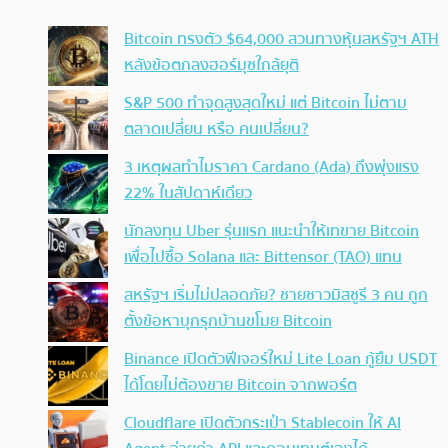
Bitcoin ทรงตัว $64,000 สวนทางหุ้นสหรัฐฯ ATH
หลังข้อตกลงฮอร์มุซใกล้ยุติ
S&P 500 ทำจุดสูงสุดใหม่ แต่ Bitcoin ไม่ตาม
ตลาดเปลี่ยน หรือ คนเปลี่ยน?
3 เหตุผลทำไมราคา Cardano (Ada) ถึงพุ่งแรง
22% ในสัปดาห์เดียว
นักลงทุน Uber รุ่นแรก แนะนำให้เทขาย Bitcoin
เพื่อไปซื้อ Solana และ Bittensor (TAO) แทน
สหรัฐฯ เริ่มไม่ปลอดภัย? ชายชาวมิสซูรี 3 คน ถูก
ตั้งข้อหาบุกรุกบ้านขโมย Bitcoin
Binance เปิดตัวฟีเจอร์ใหม่ Lite Loan กู้ยืม USDT
ได้โดยไม่ต้องขาย Bitcoin จากพอร์ต
Cloudflare เปิดตัวกระเป๋า Stablecoin ให้ AI