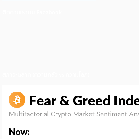
ติดตามเราบน Facebook
สภาวะตลาด (ความกลัว vs ความโลภ)