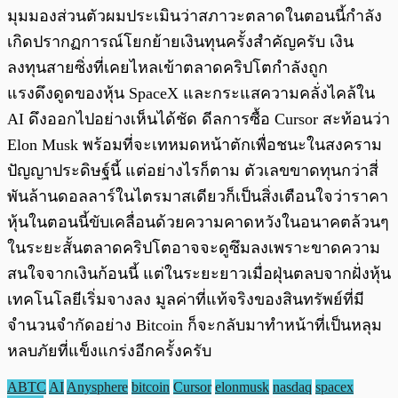
มุมมองส่วนตัวผมประเมินว่าสภาวะตลาดในตอนนี้กำลัง
เกิดปรากฏการณ์โยกย้ายเงินทุนครั้งสำคัญครับ เงิน
ลงทุนสายซิ่งที่เคยไหลเข้าตลาดคริปโตกำลังถูก
แรงดึงดูดของหุ้น SpaceX และกระแสความคลั่งไคล้ใน
AI ดึงออกไปอย่างเห็นได้ชัด ดีลการซื้อ Cursor สะท้อนว่า
Elon Musk พร้อมที่จะเทหมดหน้าตักเพื่อชนะในสงคราม
ปัญญาประดิษฐ์นี้ แต่อย่างไรก็ตาม ตัวเลขขาดทุนกว่าสี่
พันล้านดอลลาร์ในไตรมาสเดียวก็เป็นสิ่งเตือนใจว่าราคา
หุ้นในตอนนี้ขับเคลื่อนด้วยความคาดหวังในอนาคตล้วนๆ
ในระยะสั้นตลาดคริปโตอาจจะดูซึมลงเพราะขาดความ
สนใจจากเงินก้อนนี้ แต่ในระยะยาวเมื่อฝุ่นตลบจากฝั่งหุ้น
เทคโนโลยีเริ่มจางลง มูลค่าที่แท้จริงของสินทรัพย์ที่มี
จำนวนจำกัดอย่าง Bitcoin ก็จะกลับมาทำหน้าที่เป็นหลุม
หลบภัยที่แข็งแกร่งอีกครั้งครับ
ABTC
AI
Anysphere
bitcoin
Cursor
elonmusk
nasdaq
spacex