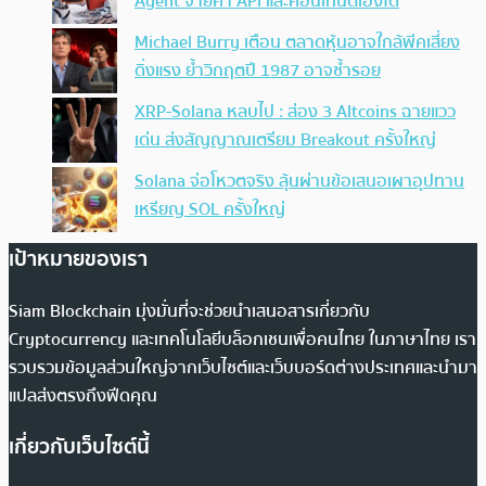
Agent จ่ายค่า API และคอนเทนต์เองได้
Michael Burry เตือน ตลาดหุ้นอาจใกล้พีคเสี่ยง
ดิ่งแรง ย้ำวิกฤตปี 1987 อาจซ้ำรอย
XRP-Solana หลบไป : ส่อง 3 Altcoins ฉายแวว
เด่น ส่งสัญญาณเตรียม Breakout ครั้งใหญ่
Solana จ่อโหวตจริง ลุ้นผ่านข้อเสนอเผาอุปทาน
เหรียญ SOL ครั้งใหญ่
เป้าหมายของเรา
Siam Blockchain มุ่งมั่นที่จะช่วยนำเสนอสารเกี่ยวกับ
Cryptocurrency และเทคโนโลยีบล็อกเชนเพื่อคนไทย ในภาษาไทย เรา
รวบรวมข้อมูลส่วนใหญ่จากเว็บไซต์และเว็บบอร์ดต่างประเทศและนำมา
แปลส่งตรงถึงฟีดคุณ
เกี่ยวกับเว็บไซต์นี้