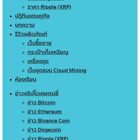
ราคา Ripple (XRP)
ปฏิทินเศรษฐกิจ
บทความ
รีวิวผลิตภัณฑ์
เว็บซื้อขาย
กระเป๋าเก็บเหรียญ
เครื่องขุด
เว็บขุดแบบ Cloud Mining
ห้องเรียน
ข่าวคริปโตเคอเรนซี่
ข่าว Bitcoin
ข่าว Ethereum
ข่าว Binance Coin
ข่าว Dogecoin
ข่าว Ripple (XRP)