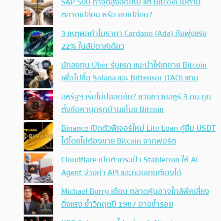
S&P 500 ทำจุดสูงสุดใหม่ แต่ Bitcoin ไม่ตาม
ตลาดเปลี่ยน หรือ คนเปลี่ยน?
3 เหตุผลทำไมราคา Cardano (Ada) ถึงพุ่งแรง
22% ในสัปดาห์เดียว
นักลงทุน Uber รุ่นแรก แนะนำให้เทขาย Bitcoin
เพื่อไปซื้อ Solana และ Bittensor (TAO) แทน
สหรัฐฯ เริ่มไม่ปลอดภัย? ชายชาวมิสซูรี 3 คน ถูก
ตั้งข้อหาบุกรุกบ้านขโมย Bitcoin
Binance เปิดตัวฟีเจอร์ใหม่ Lite Loan กู้ยืม USDT
ได้โดยไม่ต้องขาย Bitcoin จากพอร์ต
Cloudflare เปิดตัวกระเป๋า Stablecoin ให้ AI
Agent จ่ายค่า API และคอนเทนต์เองได้
Michael Burry เตือน ตลาดหุ้นอาจใกล้พีคเสี่ยง
ดิ่งแรง ย้ำวิกฤตปี 1987 อาจซ้ำรอย