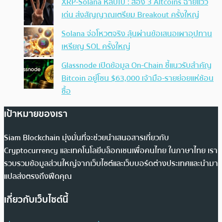
XRP-Solana หลบไป : ส่อง 3 Altcoins ฉายแวว
เด่น ส่งสัญญาณเตรียม Breakout ครั้งใหญ่
Solana จ่อโหวตจริง ลุ้นผ่านข้อเสนอเผาอุปทาน
เหรียญ SOL ครั้งใหญ่
Glassnode เปิดข้อมูล On-Chain ชี้แนวรับสำคัญ
Bitcoin อยู่โซน $63,000 เจ้ามือ-รายย่อยแห่ช้อน
ซื้อ
เป้าหมายของเรา
Siam Blockchain มุ่งมั่นที่จะช่วยนำเสนอสารเกี่ยวกับ
Cryptocurrency และเทคโนโลยีบล็อกเชนเพื่อคนไทย ในภาษาไทย เรา
รวบรวมข้อมูลส่วนใหญ่จากเว็บไซต์และเว็บบอร์ดต่างประเทศและนำมา
แปลส่งตรงถึงฟีดคุณ
เกี่ยวกับเว็บไซต์นี้