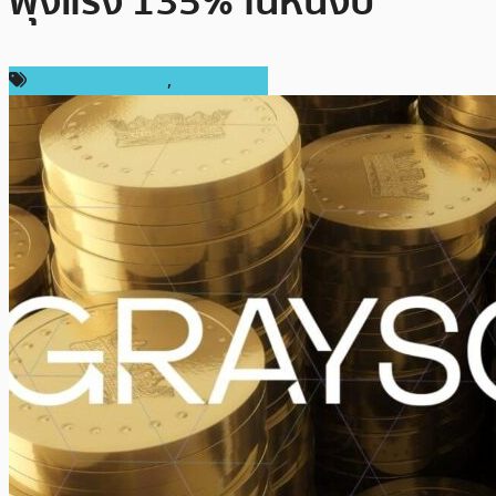
พุ่งแรง 135% ในหนึ่งปี
ข่าวคริปโตเคอเรนซี่
,
เหรียญอื่นๆ