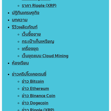
ราคา Ripple (XRP)
ปฏิทินเศรษฐกิจ
บทความ
รีวิวผลิตภัณฑ์
เว็บซื้อขาย
กระเป๋าเก็บเหรียญ
เครื่องขุด
เว็บขุดแบบ Cloud Mining
ห้องเรียน
ข่าวคริปโตเคอเรนซี่
ข่าว Bitcoin
ข่าว Ethereum
ข่าว Binance Coin
ข่าว Dogecoin
ข่าว Ripple (XRP)