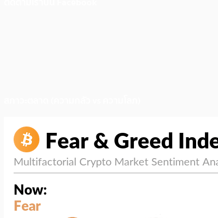
ติดตามเราบน Facebook
สภาวะตลาด (ความกลัว vs ความโลภ)