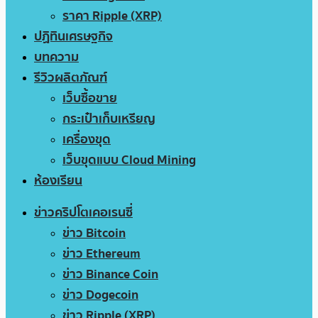
ราคา Ripple (XRP)
ปฏิทินเศรษฐกิจ
บทความ
รีวิวผลิตภัณฑ์
เว็บซื้อขาย
กระเป๋าเก็บเหรียญ
เครื่องขุด
เว็บขุดแบบ Cloud Mining
ห้องเรียน
ข่าวคริปโตเคอเรนซี่
ข่าว Bitcoin
ข่าว Ethereum
ข่าว Binance Coin
ข่าว Dogecoin
ข่าว Ripple (XRP)