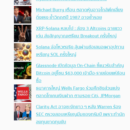
Michael Burry เตือน ตลาดหุ้นอาจใกล้พีคเสี่ยง
ดิ่งแรง ย้ำวิกฤตปี 1987 อาจซ้ำรอย
XRP-Solana หลบไป : ส่อง 3 Altcoins ฉายแวว
เด่น ส่งสัญญาณเตรียม Breakout ครั้งใหญ่
Solana จ่อโหวตจริง ลุ้นผ่านข้อเสนอเผาอุปทาน
เหรียญ SOL ครั้งใหญ่
Glassnode เปิดข้อมูล On-Chain ชี้แนวรับสำคัญ
Bitcoin อยู่โซน $63,000 เจ้ามือ-รายย่อยแห่ช้อน
ซื้อ
ธนาคารใหญ่ Wells Fargo ร่วมศึกชิงส่วนแบ่ง
ตลาดโทเคนเงินฝาก ตามรอย Citi, JPMorgan
Clarity Act อาจชะงักยาว ๆ หลัง Warren ร้อง
SEC ตรวจสอบเหรียญมีมของทรัมป์ เพราะทำนัก
ลงทุนขาดทุนยับ