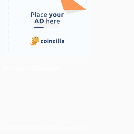
ติดตามเราบน Facebook
สภาวะตลาด (ความกลัว vs ความโลภ)