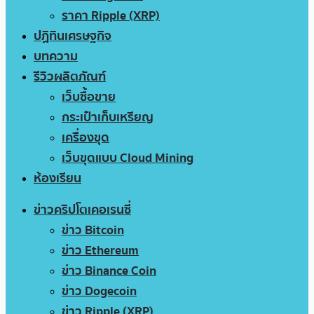
ราคา Ripple (XRP)
ปฏิทินเศรษฐกิจ
บทความ
รีวิวผลิตภัณฑ์
เว็บซื้อขาย
กระเป๋าเก็บเหรียญ
เครื่องขุด
เว็บขุดแบบ Cloud Mining
ห้องเรียน
ข่าวคริปโตเคอเรนซี่
ข่าว Bitcoin
ข่าว Ethereum
ข่าว Binance Coin
ข่าว Dogecoin
ข่าว Ripple (XRP)