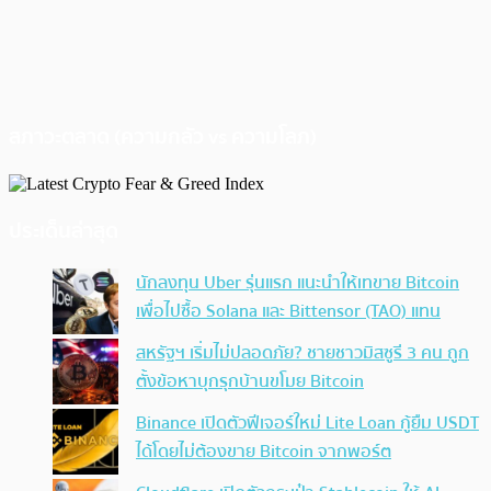
สภาวะตลาด (ความกลัว vs ความโลภ)
ประเด็นล่าสุด
นักลงทุน Uber รุ่นแรก แนะนำให้เทขาย Bitcoin
เพื่อไปซื้อ Solana และ Bittensor (TAO) แทน
สหรัฐฯ เริ่มไม่ปลอดภัย? ชายชาวมิสซูรี 3 คน ถูก
ตั้งข้อหาบุกรุกบ้านขโมย Bitcoin
Binance เปิดตัวฟีเจอร์ใหม่ Lite Loan กู้ยืม USDT
ได้โดยไม่ต้องขาย Bitcoin จากพอร์ต