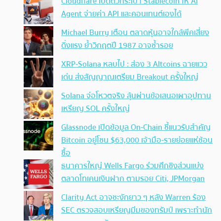
Cloudflare เปิดตัวกระเป๋า Stablecoin ให้ AI
Agent จ่ายค่า API และคอนเทนต์เองได้
Michael Burry เตือน ตลาดหุ้นอาจใกล้พีคเสี่ยง
ดิ่งแรง ย้ำวิกฤตปี 1987 อาจซ้ำรอย
XRP-Solana หลบไป : ส่อง 3 Altcoins ฉายแวว
เด่น ส่งสัญญาณเตรียม Breakout ครั้งใหญ่
Solana จ่อโหวตจริง ลุ้นผ่านข้อเสนอเผาอุปทาน
เหรียญ SOL ครั้งใหญ่
Glassnode เปิดข้อมูล On-Chain ชี้แนวรับสำคัญ
Bitcoin อยู่โซน $63,000 เจ้ามือ-รายย่อยแห่ช้อน
ซื้อ
ธนาคารใหญ่ Wells Fargo ร่วมศึกชิงส่วนแบ่ง
ตลาดโทเคนเงินฝาก ตามรอย Citi, JPMorgan
Clarity Act อาจชะงักยาว ๆ หลัง Warren ร้อง
SEC ตรวจสอบเหรียญมีมของทรัมป์ เพราะทำนัก