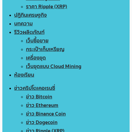
ราคา Ripple (XRP)
ปฏิทินเศรษฐกิจ
บทความ
รีวิวผลิตภัณฑ์
เว็บซื้อขาย
กระเป๋าเก็บเหรียญ
เครื่องขุด
เว็บขุดแบบ Cloud Mining
ห้องเรียน
ข่าวคริปโตเคอเรนซี่
ข่าว Bitcoin
ข่าว Ethereum
ข่าว Binance Coin
ข่าว Dogecoin
ข่าว Ripple (XRP)