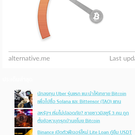
ประเด็นล่าสุด
นักลงทุน Uber รุ่นแรก แนะนำให้เทขาย Bitcoin
เพื่อไปซื้อ Solana และ Bittensor (TAO) แทน
สหรัฐฯ เริ่มไม่ปลอดภัย? ชายชาวมิสซูรี 3 คน ถูก
ตั้งข้อหาบุกรุกบ้านขโมย Bitcoin
Binance เปิดตัวฟีเจอร์ใหม่ Lite Loan กู้ยืม USDT