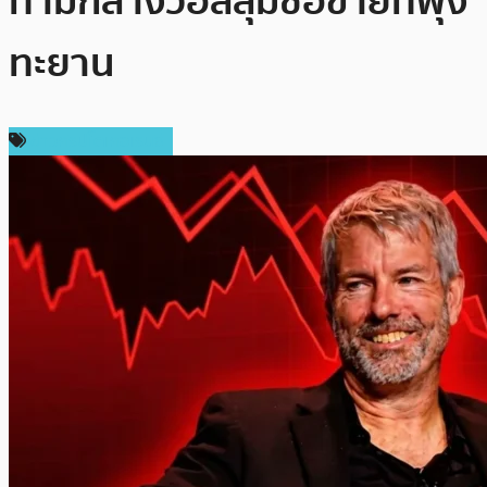
ท่ามกลางวอลลุ่มซื้อขายที่พุ่ง
ทะยาน
ข่าวคริปโตเคอเรนซี่