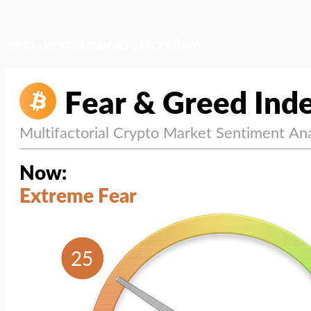
สภาวะตลาด (ความกลัว vs ความโลภ)