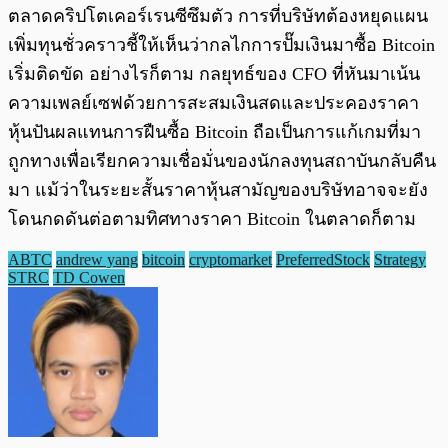
ตลาดคริปโตเคอร์เรนซีซึมตัว การที่บริษัทต้องหยุดแผน
เพิ่มทุนชั่วคราวชี้ให้เห็นว่ากลไกการปั๊มเงินมาซื้อ Bitcoin
เริ่มติดขัด อย่างไรก็ตาม กลยุทธ์ของ CFO ที่หันมาเน้น
ความเพลย์เซฟด้วยการสะสมเงินสดและประคองราคา
หุ้นปันผลแทนการฝืนซื้อ Bitcoin ถือเป็นการแก้เกมที่มา
ถูกทางเพื่อเรียกความเชื่อมั่นของนักลงทุนสถาบันกลับคืน
มา แม้ว่าในระยะสั้นราคาหุ้นสามัญของบริษัทอาจจะยัง
โดนกดดันต่อตามทิศทางราคา Bitcoin ในตลาดก็ตาม
ABTC
andrew yang
bitcoin
cryptomarket
PreferredStock
Strategy
STRC
TD Cowen