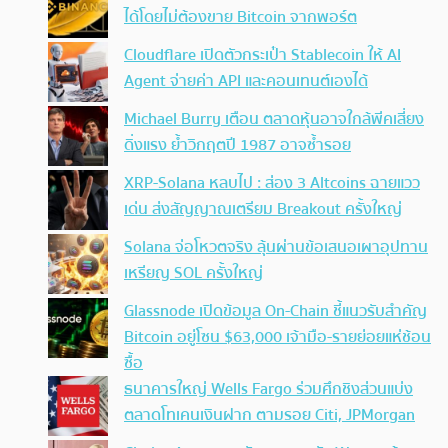
ได้โดยไม่ต้องขาย Bitcoin จากพอร์ต
Cloudflare เปิดตัวกระเป๋า Stablecoin ให้ AI
Agent จ่ายค่า API และคอนเทนต์เองได้
Michael Burry เตือน ตลาดหุ้นอาจใกล้พีคเสี่ยง
ดิ่งแรง ย้ำวิกฤตปี 1987 อาจซ้ำรอย
XRP-Solana หลบไป : ส่อง 3 Altcoins ฉายแวว
เด่น ส่งสัญญาณเตรียม Breakout ครั้งใหญ่
Solana จ่อโหวตจริง ลุ้นผ่านข้อเสนอเผาอุปทาน
เหรียญ SOL ครั้งใหญ่
Glassnode เปิดข้อมูล On-Chain ชี้แนวรับสำคัญ
Bitcoin อยู่โซน $63,000 เจ้ามือ-รายย่อยแห่ช้อน
ซื้อ
ธนาคารใหญ่ Wells Fargo ร่วมศึกชิงส่วนแบ่ง
ตลาดโทเคนเงินฝาก ตามรอย Citi, JPMorgan