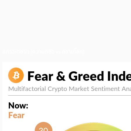
สภาวะตลาด (ความกลัว vs ความโลภ)