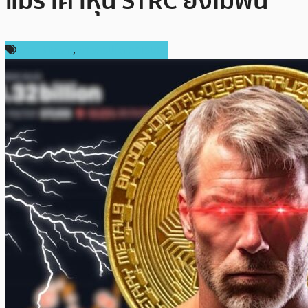
แม้ราคาหุ้น STRC ยังไม่ฟื้น
ข่าว Bitcoin
,
ข่าวคริปโตเคอเรนซี่