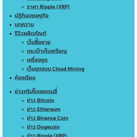
ราคา Ripple (XRP)
ปฏิทินเศรษฐกิจ
บทความ
รีวิวผลิตภัณฑ์
เว็บซื้อขาย
กระเป๋าเก็บเหรียญ
เครื่องขุด
เว็บขุดแบบ Cloud Mining
ห้องเรียน
ข่าวคริปโตเคอเรนซี่
ข่าว Bitcoin
ข่าว Ethereum
ข่าว Binance Coin
ข่าว Dogecoin
ข่าว Ripple (XRP)