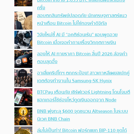
Bitcoin เทขาย 1,635 BTC เหลือในพอร์ตไม่ถึง
ครึ่ง
สอบตกสินทรัพย์ปลอดภัย นักเศรษฐศาสตร์แนว
หน้าเตือน Bitcoin ไม่ใช่ทองคำดิจิทัล
วิจัยใหม่ชี้ AI มี “อคติซ่อนเร้น” แอบพูดอวย
Bitcoin เมื่อเจอคำถามเรื่องวิกฤตการเงิน
ลองให้ AI ทายราคา Bitcoin สิ้นปี 2026 ส่องคำ
ตอบสุดอึ้ง
อาเสี่ยคริปโทฯ ตกกระป๋อง! สาวเกาหลีเผยสเปกคู่
เดตต้องทำงานใน Samsung-SK Hynix
BTCPay เตือนภัย เซิร์ฟเวอร์ Lightning โดนโจมตี
แฮกเกอร์ใช้ช่องโหว่ดูดเงินออกจาก Node
BNB พุ่งทะลุ $600 จุดชนวน Altseason ในระบบ
นิเวศ BNB Chain
ล่มไม่เป็นท่า! Bitcoin ฟอร์กแยก BIP-110 ขุดได้