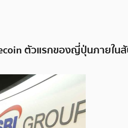
coin ตัวแรกของญี่ปุ่นภายในสัป