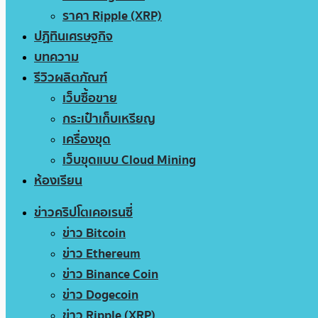
ราคา Ripple (XRP)
ปฏิทินเศรษฐกิจ
บทความ
รีวิวผลิตภัณฑ์
เว็บซื้อขาย
กระเป๋าเก็บเหรียญ
เครื่องขุด
เว็บขุดแบบ Cloud Mining
ห้องเรียน
ข่าวคริปโตเคอเรนซี่
ข่าว Bitcoin
ข่าว Ethereum
ข่าว Binance Coin
ข่าว Dogecoin
ข่าว Ripple (XRP)