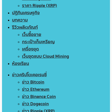
ราคา Ripple (XRP)
ปฏิทินเศรษฐกิจ
บทความ
รีวิวผลิตภัณฑ์
เว็บซื้อขาย
กระเป๋าเก็บเหรียญ
เครื่องขุด
เว็บขุดแบบ Cloud Mining
ห้องเรียน
ข่าวคริปโตเคอเรนซี่
ข่าว Bitcoin
ข่าว Ethereum
ข่าว Binance Coin
ข่าว Dogecoin
ข่าว Ripple (XRP)