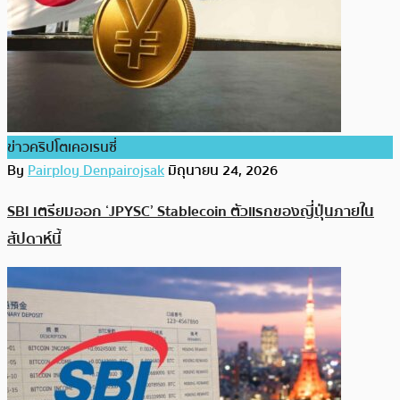
ข่าวคริปโตเคอเรนซี่
By
Pairploy Denpairojsak
มิถุนายน 24, 2026
SBI เตรียมออก ‘JPYSC’ Stablecoin ตัวแรกของญี่ปุ่นภายใน
สัปดาห์นี้