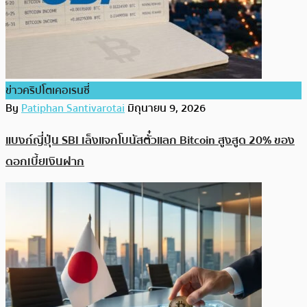
ข่าวคริปโตเคอเรนซี่
By
Patiphan Santivarotai
มิถุนายน 9, 2026
แบงก์ญี่ปุ่น SBI เล็งแจกโบนัสตั๋วแลก Bitcoin สูงสูด 20% ของ
ดอกเบี้ยเงินฝาก