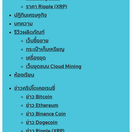
ราคา Ripple (XRP)
ปฏิทินเศรษฐกิจ
บทความ
รีวิวผลิตภัณฑ์
เว็บซื้อขาย
กระเป๋าเก็บเหรียญ
เครื่องขุด
เว็บขุดแบบ Cloud Mining
ห้องเรียน
ข่าวคริปโตเคอเรนซี่
ข่าว Bitcoin
ข่าว Ethereum
ข่าว Binance Coin
ข่าว Dogecoin
ข่าว Ripple (XRP)