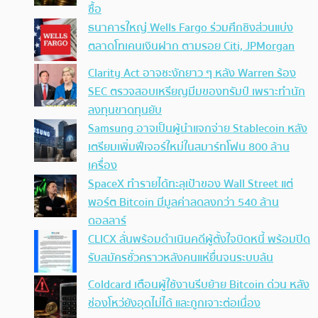
ซื้อ
ธนาคารใหญ่ Wells Fargo ร่วมศึกชิงส่วนแบ่ง
ตลาดโทเคนเงินฝาก ตามรอย Citi, JPMorgan
Clarity Act อาจชะงักยาว ๆ หลัง Warren ร้อง
SEC ตรวจสอบเหรียญมีมของทรัมป์ เพราะทำนัก
ลงทุนขาดทุนยับ
Samsung อาจเป็นผู้นำแจกจ่าย Stablecoin หลัง
เตรียมเพิ่มฟีเจอร์ใหม่ในสมาร์ทโฟน 800 ล้าน
เครื่อง
SpaceX ทำรายได้ทะลุเป้าของ Wall Street แต่
พอร์ต Bitcoin มีมูลค่าลดลงกว่า 540 ล้าน
ดอลลาร์
CLICX ลั่นพร้อมดำเนินคดีผู้ตั้งใจบิดหนี้ พร้อมปิด
รับสมัครชั่วคราวหลังคนแห่ยื่นจนระบบล้น
Coldcard เตือนผู้ใช้งานรีบย้าย Bitcoin ด่วน หลัง
ช่องโหว่ยังอุดไม่ได้ และถูกเจาะต่อเนื่อง