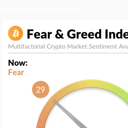
สภาวะตลาด (ความกลัว vs ความโลภ)