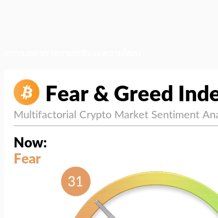
สภาวะตลาด (ความกลัว vs ความโลภ)