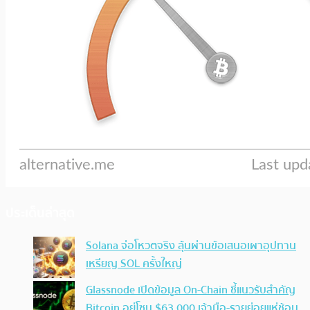
ประเด็นล่าสุด
Solana จ่อโหวตจริง ลุ้นผ่านข้อเสนอเผาอุปทาน
เหรียญ SOL ครั้งใหญ่
Glassnode เปิดข้อมูล On-Chain ชี้แนวรับสำคัญ
Bitcoin อยู่โซน $63,000 เจ้ามือ-รายย่อยแห่ช้อน