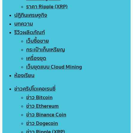
ราคา Ripple (XRP)
ปฏิทินเศรษฐกิจ
บทความ
รีวิวผลิตภัณฑ์
เว็บซื้อขาย
กระเป๋าเก็บเหรียญ
เครื่องขุด
เว็บขุดแบบ Cloud Mining
ห้องเรียน
ข่าวคริปโตเคอเรนซี่
ข่าว Bitcoin
ข่าว Ethereum
ข่าว Binance Coin
ข่าว Dogecoin
ข่าว Ripple (XRP)