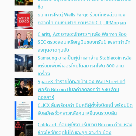
ซื้อ
ธนาคารใหญ่ Wells Fargo ร่วมศึกชิงส่วนแบ่ง
ตลาดโทเคนเงินฝาก ตามรอย Citi, JPMorgan
Clarity Act อาจชะงักยาว ๆ หลัง Warren ร้อง
SEC ตรวจสอบเหรียญมีมของทรัมป์ เพราะทำนัก
ลงทุนขาดทุนยับ
Samsung อาจเป็นผู้นำแจกจ่าย Stablecoin หลัง
เตรียมเพิ่มฟีเจอร์ใหม่ในสมาร์ทโฟน 800 ล้าน
เครื่อง
SpaceX ทำรายได้ทะลุเป้าของ Wall Street แต่
พอร์ต Bitcoin มีมูลค่าลดลงกว่า 540 ล้าน
ดอลลาร์
CLICX ลั่นพร้อมดำเนินคดีผู้ตั้งใจบิดหนี้ พร้อมปิด
รับสมัครชั่วคราวหลังคนแห่ยื่นจนระบบล้น
Coldcard เตือนผู้ใช้งานรีบย้าย Bitcoin ด่วน หลัง
ช่องโหว่ยังอุดไม่ได้ และถูกเจาะต่อเนื่อง