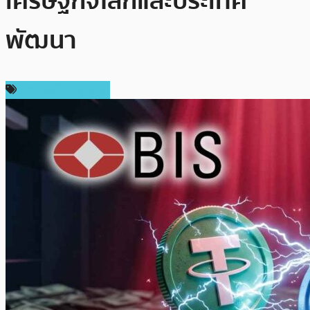
เศรษฐกิจโลกและประเทศ
พัฒนา
ข่าวคริปโตเคอเรนซี่