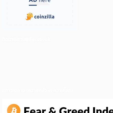
ติดตามเราบน Facebook
สภาวะตลาด (ความกลัว vs ความโลภ)