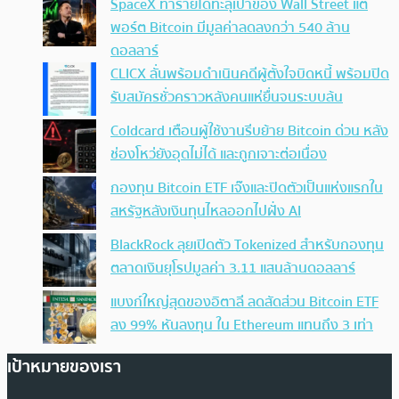
SpaceX ทำรายได้ทะลุเป้าของ Wall Street แต่
พอร์ต Bitcoin มีมูลค่าลดลงกว่า 540 ล้าน
ดอลลาร์
CLICX ลั่นพร้อมดำเนินคดีผู้ตั้งใจบิดหนี้ พร้อมปิด
รับสมัครชั่วคราวหลังคนแห่ยื่นจนระบบล้น
Coldcard เตือนผู้ใช้งานรีบย้าย Bitcoin ด่วน หลัง
ช่องโหว่ยังอุดไม่ได้ และถูกเจาะต่อเนื่อง
กองทุน Bitcoin ETF เจ๊งและปิดตัวเป็นแห่งแรกใน
สหรัฐหลังเงินทุนไหลออกไปฝั่ง AI
BlackRock ลุยเปิดตัว Tokenized สำหรับกองทุน
ตลาดเงินยุโรปมูลค่า 3.11 แสนล้านดอลลาร์
แบงก์ใหญ่สุดของอิตาลี ลดสัดส่วน Bitcoin ETF
ลง 99% หันลงทุน ใน Ethereum แทนถึง 3 เท่า
เป้าหมายของเรา