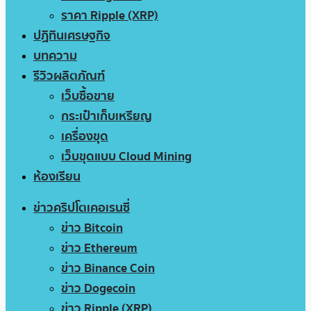
ราคา Ripple (XRP)
ปฏิทินเศรษฐกิจ
บทความ
รีวิวผลิตภัณฑ์
เว็บซื้อขาย
กระเป๋าเก็บเหรียญ
เครื่องขุด
เว็บขุดแบบ Cloud Mining
ห้องเรียน
ข่าวคริปโตเคอเรนซี่
ข่าว Bitcoin
ข่าว Ethereum
ข่าว Binance Coin
ข่าว Dogecoin
ข่าว Ripple (XRP)