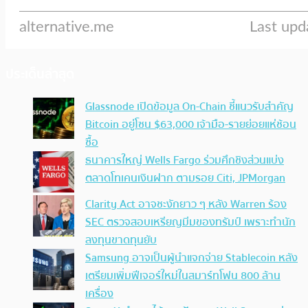
ประเด็นล่าสุด
Glassnode เปิดข้อมูล On-Chain ชี้แนวรับสำคัญ
Bitcoin อยู่โซน $63,000 เจ้ามือ-รายย่อยแห่ช้อน
ซื้อ
ธนาคารใหญ่ Wells Fargo ร่วมศึกชิงส่วนแบ่ง
ตลาดโทเคนเงินฝาก ตามรอย Citi, JPMorgan
Clarity Act อาจชะงักยาว ๆ หลัง Warren ร้อง
SEC ตรวจสอบเหรียญมีมของทรัมป์ เพราะทำนัก
ลงทุนขาดทุนยับ
Samsung อาจเป็นผู้นำแจกจ่าย Stablecoin หลัง
เตรียมเพิ่มฟีเจอร์ใหม่ในสมาร์ทโฟน 800 ล้าน
เครื่อง