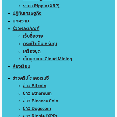
ราคา Ripple (XRP)
ปฏิทินเศรษฐกิจ
บทความ
รีวิวผลิตภัณฑ์
เว็บซื้อขาย
กระเป๋าเก็บเหรียญ
เครื่องขุด
เว็บขุดแบบ Cloud Mining
ห้องเรียน
ข่าวคริปโตเคอเรนซี่
ข่าว Bitcoin
ข่าว Ethereum
ข่าว Binance Coin
ข่าว Dogecoin
ข่าว Ripple (XRP)