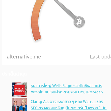
ประเด็นล่าสุด
ธนาคารใหญ่ Wells Fargo ร่วมศึกชิงส่วนแบ่ง
ตลาดโทเคนเงินฝาก ตามรอย Citi, JPMorgan
Clarity Act อาจชะงักยาว ๆ หลัง Warren ร้อง
SEC ตรวจสอบเหรียญมีมของทรัมป์ เพราะทำนัก