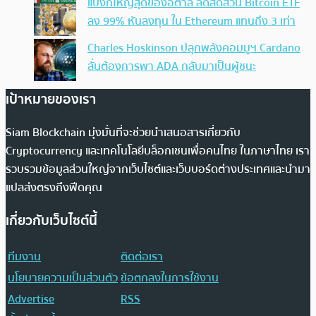
แบงก์ใหญ่สุดของอิตาลี ลดสัดส่วน Bitcoin ETF
ลง 99% หันลงทุน ใน Ethereum แทนถึง 3 เท่า
Charles Hoskinson ปลุกพลังคอมมูฯ Cardano
ลั่นต้องการพา ADA กลับมาเป็นผู้ชนะ
เป้าหมายของเรา
Siam Blockchain มุ่งมั่นที่จะช่วยนำเสนอสารเกี่ยวกับ
Cryptocurrency และเทคโนโลยีบล็อกเชนเพื่อคนไทย ในภาษาไทย เรา
รวบรวมข้อมูลส่วนใหญ่จากเว็บไซต์และเว็บบอร์ดต่างประเทศและนำมา
แปลส่งตรงถึงฟีดคุณ
เกี่ยวกับเว็บไซต์นี้
ทีมงาน
ติดต่อเรา
นโยบายความเป็นส่วนตัว
ข้อตกลงในการใช้งาน
Advertise
RSS