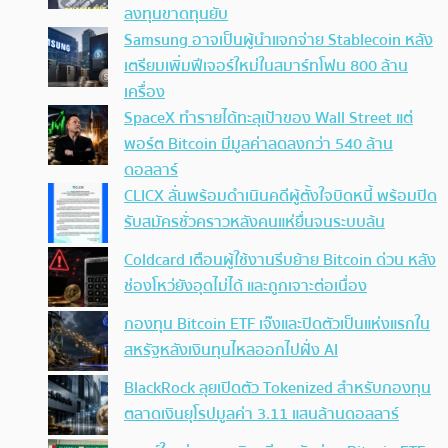
ลงทุนขาดทุนยับ
Samsung อาจเป็นผู้นำแจกจ่าย Stablecoin หลัง
เตรียมเพิ่มฟีเจอร์ใหม่ในสมาร์ทโฟน 800 ล้าน
เครื่อง
SpaceX ทำรายได้ทะลุเป้าของ Wall Street แต่
พอร์ต Bitcoin มีมูลค่าลดลงกว่า 540 ล้าน
ดอลลาร์
CLICX ลั่นพร้อมดำเนินคดีผู้ตั้งใจบิดหนี้ พร้อมปิด
รับสมัครชั่วคราวหลังคนแห่ยื่นจนระบบล้น
Coldcard เตือนผู้ใช้งานรีบย้าย Bitcoin ด่วน หลัง
ช่องโหว่ยังอุดไม่ได้ และถูกเจาะต่อเนื่อง
กองทุน Bitcoin ETF เจ๊งและปิดตัวเป็นแห่งแรกใน
สหรัฐหลังเงินทุนไหลออกไปฝั่ง AI
BlackRock ลุยเปิดตัว Tokenized สำหรับกองทุน
ตลาดเงินยุโรปมูลค่า 3.11 แสนล้านดอลลาร์