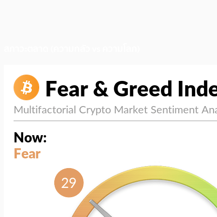
สภาวะตลาด (ความกลัว vs ความโลภ)